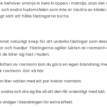
te behöver smörja in hela kroppen i matolja, utan det
r och andra hudområden som inte är täckta av kläder.
gt sätt att hålla fästingarna borta.
nnat naturligt knep för att undvika fästingar som de
 och husdjur. Fästingarna ogillar lukten av rosmarin
 de biter sig fast i huden.
t doften av rosmarin kan du göra en egen blandning m
sk rosmarin. Gör så här:
n liter vatten med ett par kvistar rosmarin.
svalna och dra sig lite så att den får ordentligt med lukt.
te vinäger i blandningen för extra effekt.