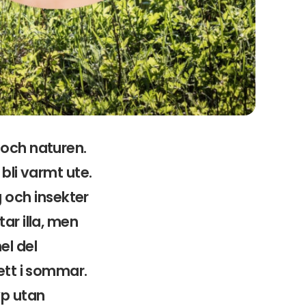
 och naturen.
 bli varmt ute.
 och insekter
ar illa, men
el del
bett i sommar.
yp utan