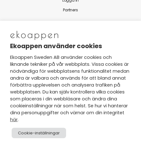
Logga in
Partners
Nytt från Ekoappen
Ekoappen använder cookies
Ekoappen Sweden AB använder cookies och
liknande tekniker på vår webbplats. Vissa cookies är
Jag har tagit del av Ekoappens
nödvändiga för webbplatsens funktionalitet medan
personuppgifts- och
andra är valbara och används för att bland annat
integritetspolicy
och tar gärna del
förbättra upplevelsen och analysera trafiken på
av nyheter, hälsotips och exklusiva
webbplatsen. Du kan själv kontrollera vilka cookies
erbjudanden via min e-post.
som placeras i din webbläsare och ändra dina
cookieinställningar när som helst. Se hur vi hanterar
dina personuppgifter och värnar om din integritet
här
.
Cookie-inställningar