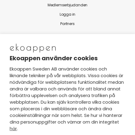
Medlemserbjudanden
Logga in
Partners
Nytt från Ekoappen
Ekoappen använder cookies
Ekoappen Sweden AB använder cookies och
liknande tekniker på vår webbplats. Vissa cookies är
Jag har tagit del av Ekoappens
nödvändiga för webbplatsens funktionalitet medan
personuppgifts- och
andra är valbara och används för att bland annat
integritetspolicy
och tar gärna del
förbättra upplevelsen och analysera trafiken på
av nyheter, hälsotips och exklusiva
webbplatsen. Du kan själv kontrollera vilka cookies
erbjudanden via min e-post.
som placeras i din webbläsare och ändra dina
cookieinställningar när som helst. Se hur vi hanterar
dina personuppgifter och värnar om din integritet
här
.