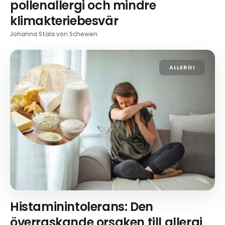
pollenallergi och mindre
klimakteriebesvär
Johanna Stala von Schewen
ALLERGI
Histaminintolerans: Den
överraskande orsaken till allergi