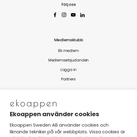
Följ oss
Medlemsklubb
Bli medlem
Medlemserbjudanden
Logga in
Partners
Nytt från Ekoappen
Ekoappen använder cookies
Ekoappen Sweden AB använder cookies och
liknande tekniker på vår webbplats. Vissa cookies är
Jag har tagit del av Ekoappens