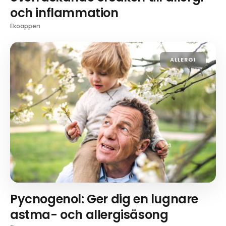
och inflammation
Ekoappen
ALLERGI
Pycnogenol: Ger dig en lugnare
astma- och allergisäsong