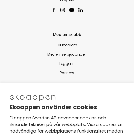
Medlemsklubb
Bli medlem
Medlemserbjudanden
Logga in
Partners
Nytt från Ekoappen
Ekoappen använder cookies
Ekoappen Sweden AB använder cookies och
liknande tekniker på vår webbplats. Vissa cookies är
Jag har tagit del av Ekoappens
nödvändiga för webbplatsens funktionalitet medan
personuppgifts- och