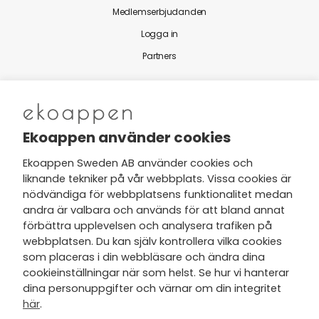
Medlemserbjudanden
Logga in
Partners
Nytt från Ekoappen
Ekoappen använder cookies
Ekoappen Sweden AB använder cookies och
liknande tekniker på vår webbplats. Vissa cookies är
Jag har tagit del av Ekoappens
nödvändiga för webbplatsens funktionalitet medan
personuppgifts- och
andra är valbara och används för att bland annat
integritetspolicy
och tar gärna del
förbättra upplevelsen och analysera trafiken på
av nyheter, hälsotips och exklusiva
webbplatsen. Du kan själv kontrollera vilka cookies
erbjudanden via min e-post.
som placeras i din webbläsare och ändra dina
cookieinställningar när som helst. Se hur vi hanterar
dina personuppgifter och värnar om din integritet
här
.