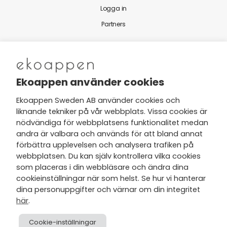
Logga in
Partners
Nytt från Ekoappen
Ekoappen använder cookies
Ekoappen Sweden AB använder cookies och
liknande tekniker på vår webbplats. Vissa cookies är
Jag har tagit del av Ekoappens
nödvändiga för webbplatsens funktionalitet medan
personuppgifts- och
andra är valbara och används för att bland annat
integritetspolicy
och tar gärna del
förbättra upplevelsen och analysera trafiken på
av nyheter, hälsotips och exklusiva
webbplatsen. Du kan själv kontrollera vilka cookies
erbjudanden via min e-post.
som placeras i din webbläsare och ändra dina
cookieinställningar när som helst. Se hur vi hanterar
dina personuppgifter och värnar om din integritet
här
.
Cookie-inställningar