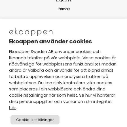
Logga in
Partners
Nytt från Ekoappen
Ekoappen använder cookies
Ekoappen Sweden AB använder cookies och
liknande tekniker på vår webbplats. Vissa cookies är
Jag har tagit del av Ekoappens
nödvändiga för webbplatsens funktionalitet medan
personuppgifts- och
andra är valbara och används för att bland annat
integritetspolicy
och tar gärna del
förbättra upplevelsen och analysera trafiken på
av nyheter, hälsotips och exklusiva
webbplatsen. Du kan själv kontrollera vilka cookies
erbjudanden via min e-post.
som placeras i din webbläsare och ändra dina
cookieinställningar när som helst. Se hur vi hanterar
dina personuppgifter och värnar om din integritet
här
.
Cookie-inställningar