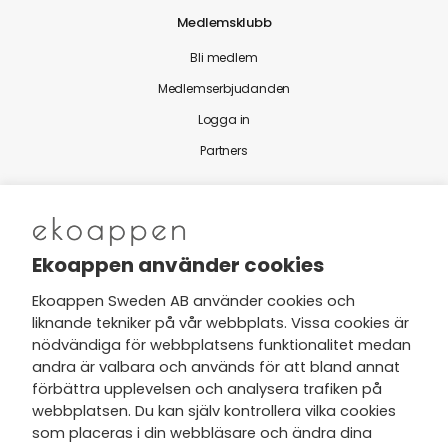
Medlemsklubb
Bli medlem
Medlemserbjudanden
Logga in
Partners
Nytt från Ekoappen
Ekoappen använder cookies
Ekoappen Sweden AB använder cookies och
liknande tekniker på vår webbplats. Vissa cookies är
Jag har tagit del av Ekoappens
nödvändiga för webbplatsens funktionalitet medan
personuppgifts- och
andra är valbara och används för att bland annat
integritetspolicy
och tar gärna del
förbättra upplevelsen och analysera trafiken på
av nyheter, hälsotips och exklusiva
webbplatsen. Du kan själv kontrollera vilka cookies
erbjudanden via min e-post.
som placeras i din webbläsare och ändra dina