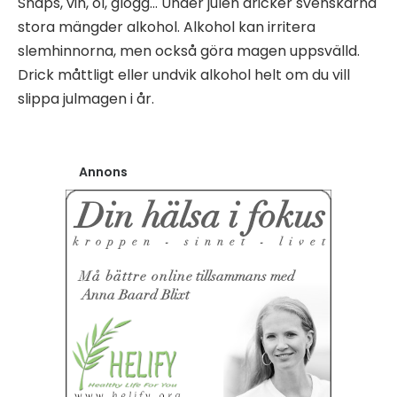
Snaps, vin, öl, glögg… Under julen dricker svenskarna
stora mängder alkohol. Alkohol kan irritera
slemhinnorna, men också göra magen uppsvälld.
Drick måttligt eller undvik alkohol helt om du vill
slippa julmagen i år.
Annons