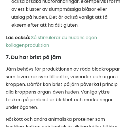
också orsaka hudförändringar, exempelvis i form
av ett kluster av slumpmässiga blåsor eller
utslag på huden. Det är också vanligt att få
eksem efter att ha ätit gluten.
Läs också:
Så stimulerar du hudens egen
kollagenproduktion
7. Du har brist på järn
Järn behövs för produktionen av röda blodkroppar
som levererar syre till celler, vävnader och organ i
kroppen. Därför kan brist på järn påverka i princip
alla kroppens organ, även huden. Vanliga yttre
tecken på järnbrist är blekhet och mörka ringar
under ögonen.
Nötkött och andra animaliska proteiner som
kyckling, kalkon och tonfisk är viktiga källor till järn