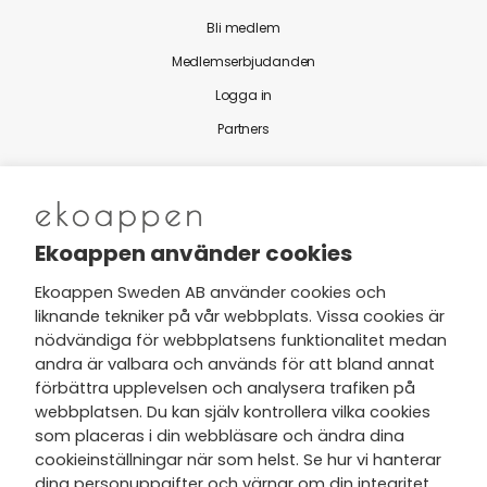
Bli medlem
Medlemserbjudanden
Logga in
Partners
Nytt från Ekoappen
Ekoappen använder cookies
Ekoappen Sweden AB använder cookies och
liknande tekniker på vår webbplats. Vissa cookies är
Jag har tagit del av Ekoappens
nödvändiga för webbplatsens funktionalitet medan
personuppgifts- och
andra är valbara och används för att bland annat
integritetspolicy
och tar gärna del
förbättra upplevelsen och analysera trafiken på
av nyheter, hälsotips och exklusiva
webbplatsen. Du kan själv kontrollera vilka cookies
erbjudanden via min e-post.
som placeras i din webbläsare och ändra dina
cookieinställningar när som helst. Se hur vi hanterar
dina personuppgifter och värnar om din integritet