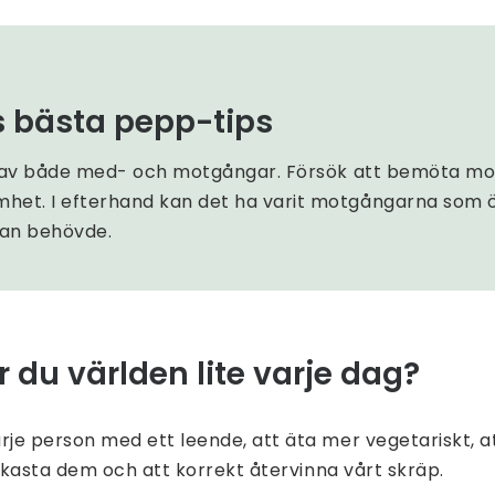
s bästa pepp-tips
llt av både med- och motgångar. Försök att bemöta m
het. I efterhand kan det ha varit motgångarna som
an behövde.
 du världen lite varje dag?
je person med ett leende, att äta mer vegetariskt, a
tt kasta dem och att korrekt återvinna vårt skräp.