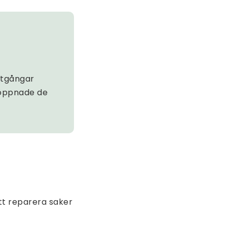
otgångar
 öppnade de
tt reparera saker