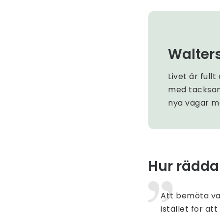
Walter
Livet är fu
med tacksam
nya vägar m
Hur räddar
Att bemöta var
istället för a