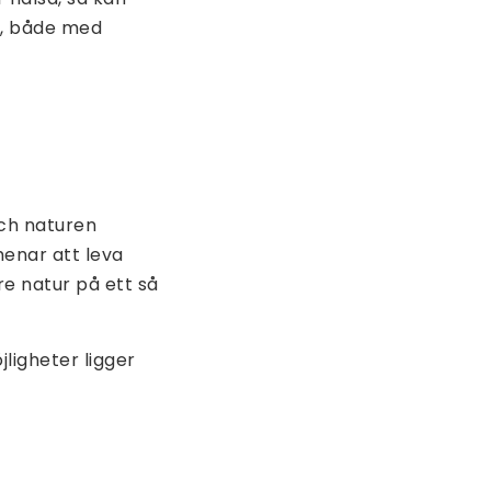
op, både med
och naturen
menar att leva
re natur på ett så
ligheter ligger