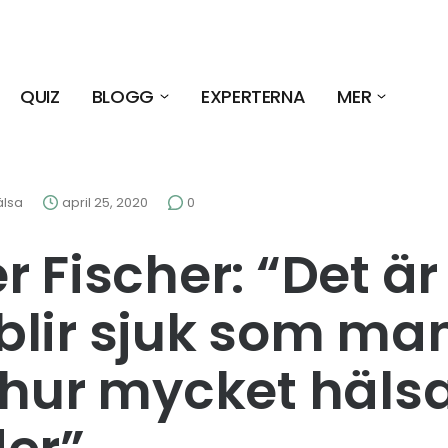
QUIZ
BLOGG
EXPERTERNA
MER
älsa
april 25, 2020
0
r Fischer: “Det är
lir sjuk som ma
 hur mycket häls