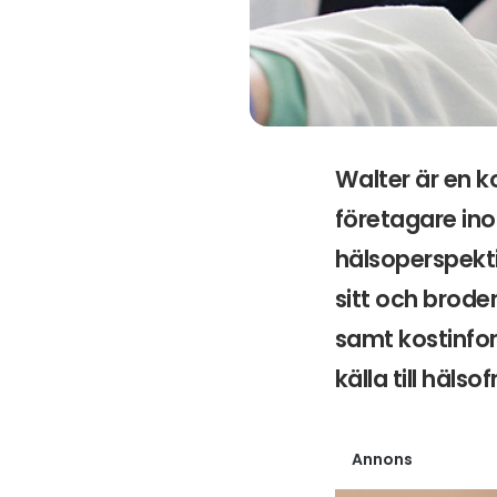
Walter är en k
företagare inom
hälsoperspektiv
sitt och brode
samt kostinfo
källa till häls
Annons