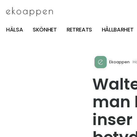
HÄLSA
SKÖNHET
RETREATS
HÅLLBARHET
Ekoappen
H
Walte
man b
inser