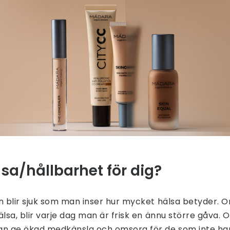
sa/hållbarhet för dig?
n blir sjuk som man inser hur mycket hälsa betyder.
lsa, blir varje dag man är frisk en ännu större gåva.
n ge ökad medkänsla och omsorg för de som inte har 