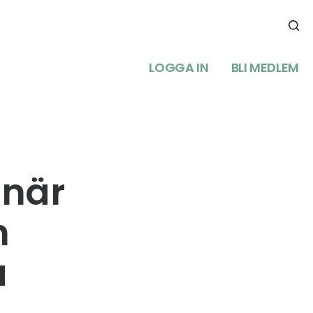
LOGGA IN
BLI MEDLEM
 när
n
a