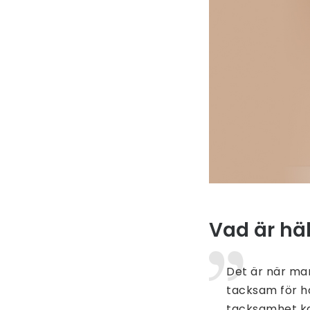
Vad är häl
Det är när ma
tacksam för hä
tacksamhet ka