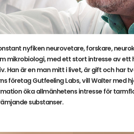
onstant nyfiken neurovetare, forskare, neuro
 mikrobiologi, med ett stort intresse av ett h
. Han är en man mitt i livet, är gift och har t
rns företag Gutfeeling Labs, vill Walter med h
rmation öka allmänhetens intresse för tarmf
ofrämjande substanser.