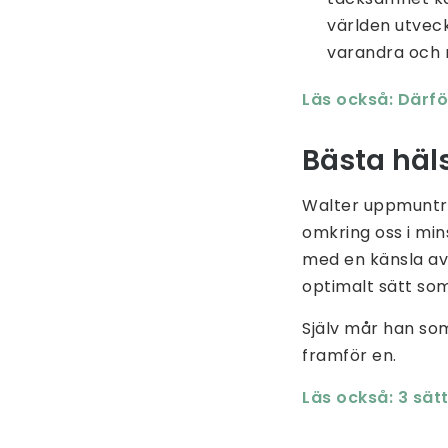
världen utveck
varandra och 
Läs också: Därfö
Bästa häl
Walter uppmuntra
omkring oss i min
med en känsla av 
optimalt sätt som 
Själv mår han som
framför en.
Läs också: 3 sä