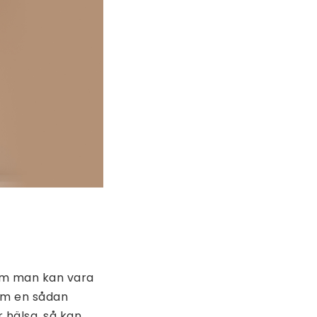
 Om man kan vara
 Om en sådan
hälsa, så kan