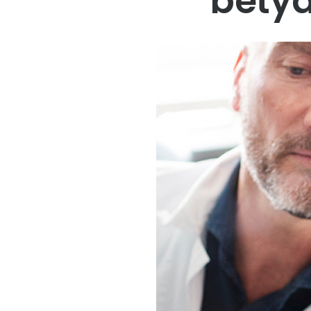
betyd