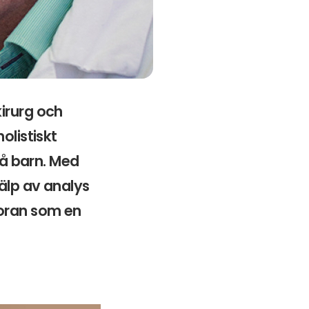
kirurg och
olistiskt
vå barn. Med
jälp av analys
loran som en