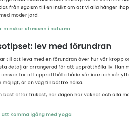
las från egoism till en insikt om att vi alla hänger ih
med moder jord.
r minskar stressen i naturen
sotipset: lev med förundran
r till att leva med en förundran över hur vår kropp 
sta detalj är arrangerad för att upprätthålla liv. Han 
ansvar för att upprätthålla både vår inre och vår ytt
möjligt, är en väg till bättre hälsa.
 bäst efter frukost, när dagen har vaknat och alla möj
tt att komma igång med yoga