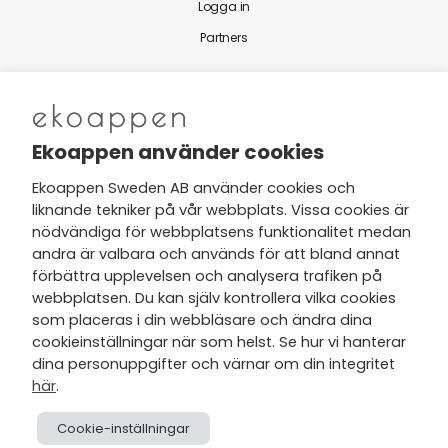
Logga in
Partners
Nytt från Ekoappen
Ekoappen använder cookies
Ekoappen Sweden AB använder cookies och
liknande tekniker på vår webbplats. Vissa cookies är
Jag har tagit del av Ekoappens
nödvändiga för webbplatsens funktionalitet medan
personuppgifts- och
andra är valbara och används för att bland annat
integritetspolicy
och tar gärna del
förbättra upplevelsen och analysera trafiken på
av nyheter, hälsotips och exklusiva
webbplatsen. Du kan själv kontrollera vilka cookies
erbjudanden via min e-post.
som placeras i din webbläsare och ändra dina
cookieinställningar när som helst. Se hur vi hanterar
dina personuppgifter och värnar om din integritet
här
.
Cookie-inställningar