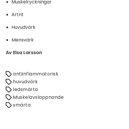
Muskelryckningar
Artrit
Huvudvärk
Mensvärk
Av Elsa Larsson
antiinflammatorisk
huvudvärk
ledsmärta
Muskelavslappnande
smärta