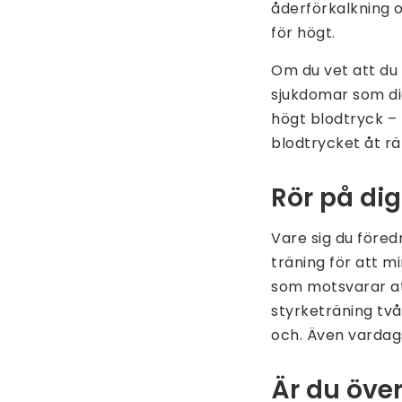
åderförkalkning o
för högt.
Om du vet att du 
sjukdomar som dia
högt blodtryck – 
blodtrycket åt rät
Rör på di
Vare sig du föred
träning för att m
som motsvarar att
styrketräning två
och. Även vardags
Är du öv