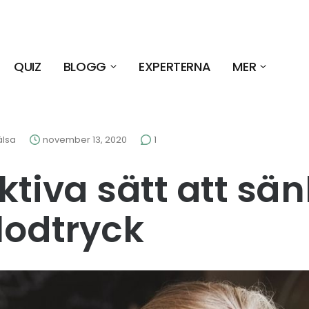
QUIZ
BLOGG
EXPERTERNA
MER
älsa
november 13, 2020
1
ektiva sätt att sä
blodtryck