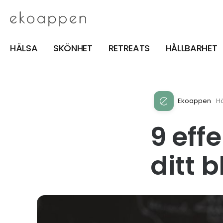
HÄLSA
SKÖNHET
RETREATS
HÅLLBARHET
Ekoappen
H
9 eff
ditt 