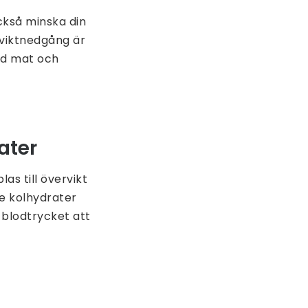
ckså minska din
l viktnedgång är
sad mat och
ater
as till övervikt
de kolhydrater
 blodtrycket att