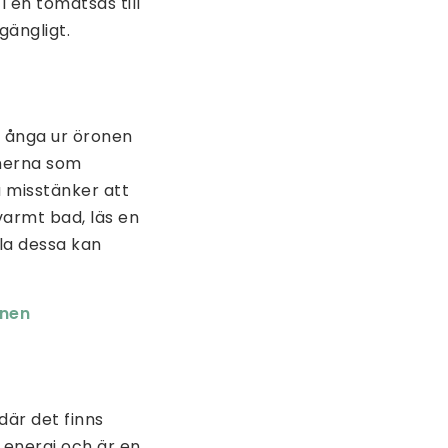
 en tomatsås till
gängligt.
, ånga ur öronen
onerna som
u misstänker att
t varmt bad, läs en
la dessa kan
mnen
där det finns
 energi och är en