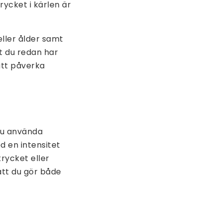
rycket i kärlen är
eller ålder samt
tt du redan har
att påverka
 du använda
d en intensitet
rycket eller
att du gör både