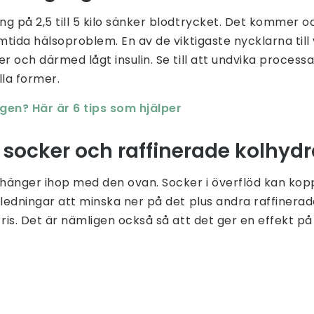
g på 2,5 till 5 kilo sänker blodtrycket. Det kommer o
amtida hälsoproblem. En av de viktigaste nycklarna til
er och därmed lågt insulin. Se till att undvika proces
alla former.
gen? Här är 6 tips som hjälper
 socker och raffinerade kolhydr
änger ihop med den ovan. Socker i överflöd kan koppl
nledningar att minska ner på det plus andra raffinera
 ris. Det är nämligen också så att det ger en effekt på