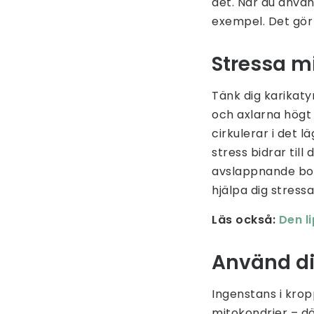
det. När du använ
exempel. Det gör 
Stressa m
Tänk dig karikaty
och axlarna högt
cirkulerar i det 
stress bidrar till
avslappnande bok,
hjälpa dig stress
Läs också:
Den l
Använd di
Ingenstans i krop
mitokondrier – dä