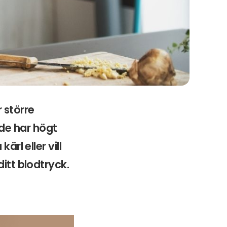
 större
de har högt
ärl eller vill
itt blodtryck.