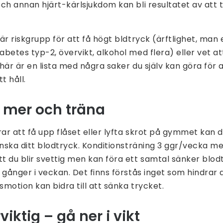
ch annan hjärt-kärlsjukdom kan bli resultatet av att t
är riskgrupp för att få högt bldtryck (ärftlighet, man 
betes typ-2, övervikt, alkohol med flera) eller vet a
här är en lista med några saker du själv kan göra för 
t håll.
g mer och träna
rar att få upp flåset eller lyfta skrot på gymmet kan
inska ditt blodtryck. Konditionsträning 3 ggr/vecka me
 du blir svettig men kan föra ett samtal sänker blodt
 gånger i veckan. Det finns förstås inget som hindrar 
motion kan bidra till att sänka trycket.
erviktig – gå ner i vikt