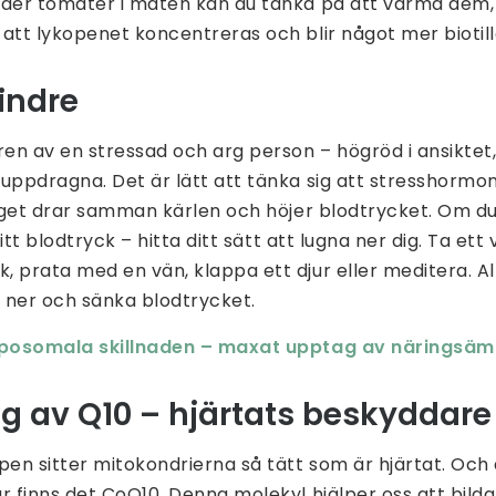
der tomater i maten kan du tänka på att värma dem, i
att lykopenet koncentreras och blir något mer biotill
indre
ren av en stressad och arg person – högröd i ansiktet
 uppdragna. Det är lätt att tänka sig att stresshorm
läget drar samman kärlen och höjer blodtrycket. Om d
 ditt blodtryck – hitta ditt sätt att lugna ner dig. Ta et
 prata med en vän, klappa ett djur eller meditera. Al
a ner och sänka blodtrycket.
iposomala skillnaden – maxat upptag av näringsä
g av Q10 – hjärtats beskyddare
pen sitter mitokondrierna så tätt som är hjärtat. Och 
r finns det CoQ10. Denna molekyl hjälper oss att bilda