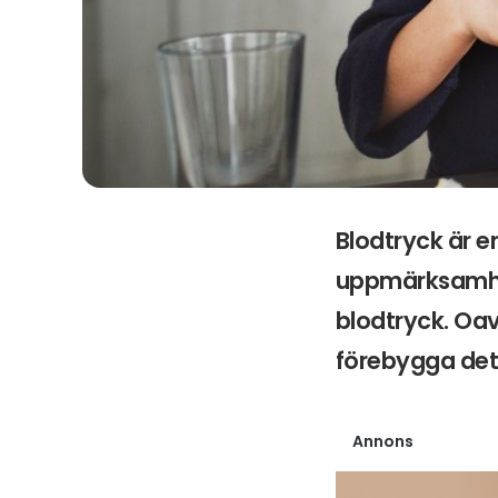
Blodtryck är e
uppmärksamhet
blodtryck. Oavs
förebygga det 
Annons