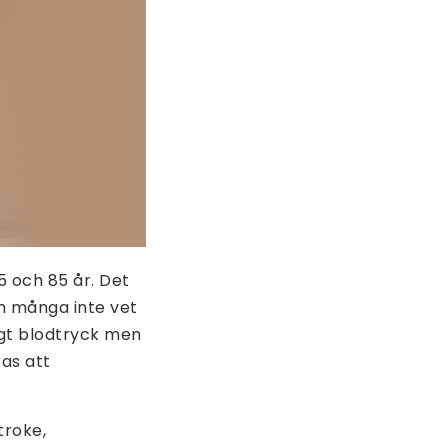
5 och 85 år. Det
ch många inte vet
ögt blodtryck men
as att
troke,