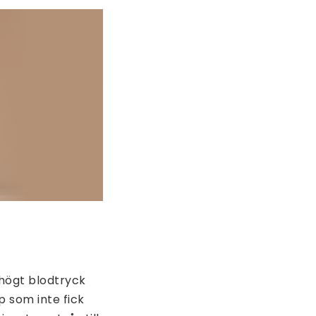
högt blodtryck
p som inte fick