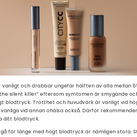
 vanligt och drabbar ungefär hälften av alla mellan 6
 ”the silent killer” eftersom symtomen är smygande o
t blodtryck. Trötthet och huvudvärk är vanligt vid h
vanliga vid annan ohälsa också. Därför rekommender
 ditt blodtryck.
gå för länge med högt blodtryck är nämligen stora. S