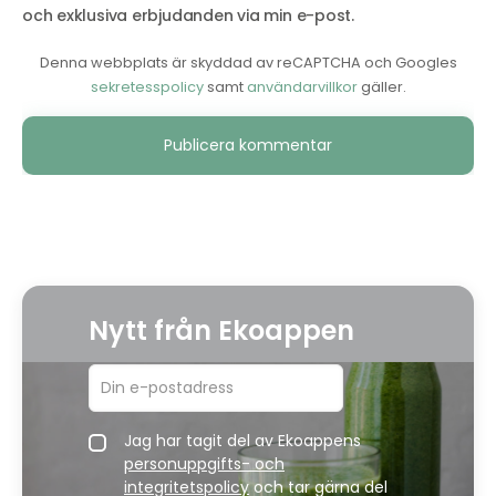
och exklusiva erbjudanden via min e-post.
Denna webbplats är skyddad av reCAPTCHA och Googles
sekretesspolicy
samt
användarvillkor
gäller.
Alternative:
Nytt från Ekoappen
Jag har tagit del av Ekoappens
personuppgifts- och
integritetspolicy
och tar gärna del