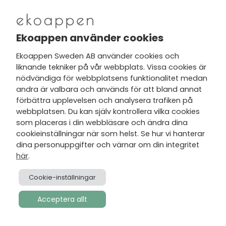
Nytt från Ekoappen
Ekoappen använder cookies
Ekoappen Sweden AB använder cookies och
liknande tekniker på vår webbplats. Vissa cookies är
Jag har tagit del av Ekoappens
nödvändiga för webbplatsens funktionalitet medan
personuppgifts- och
andra är valbara och används för att bland annat
integritetspolicy
och tar gärna del
förbättra upplevelsen och analysera trafiken på
av nyheter, hälsotips och exklusiva
webbplatsen. Du kan själv kontrollera vilka cookies
erbjudanden via min e-post.
som placeras i din webbläsare och ändra dina
cookieinställningar när som helst. Se hur vi hanterar
dina personuppgifter och värnar om din integritet
här
.
Cookie-inställningar
Acceptera allt
Skapad av
Visionmate