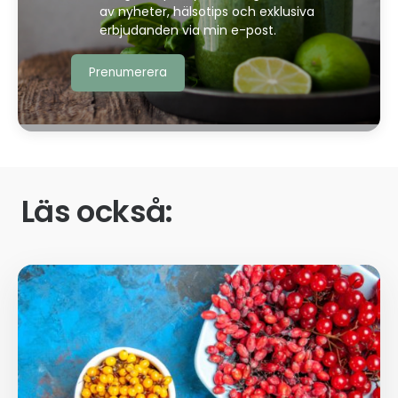
av nyheter, hälsotips och exklusiva
erbjudanden via min e-post.
Läs också: