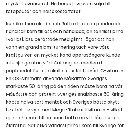
mycket avancerat. Nu började vi även sälja till
terapeuter och hälsokostaffärer.
Kundkretsen ökade och Bättre Hälsa expanderade.
Kändisar kom till oss och handlade; en tennisstjärna
i världsklass berättade med glimt i ögat att han
vann en grand slam-turnering tack vare vårt
Kraftpulver; en mycket känd operasångare kunde
inte sjunga utan vårt Calmag; en medlem i
popbandet Europe skulle absolut ha vårt C-vitamin.
En OS-simmare använde MåBättre. Sveriges
starkaste 50-åring på den tiden måste bara ha vår
MåBättre och protein; Sveriges snabbaste 50-åring
köpte halva sortimentet och Sveriges bästa skytt
fick bättre syn med Mega Vital multivitamin – vilket
gjorde honom till en ännu bättre skytt, långt upp i
åldrarna. När olika världsstjärnor kom till Sverige för