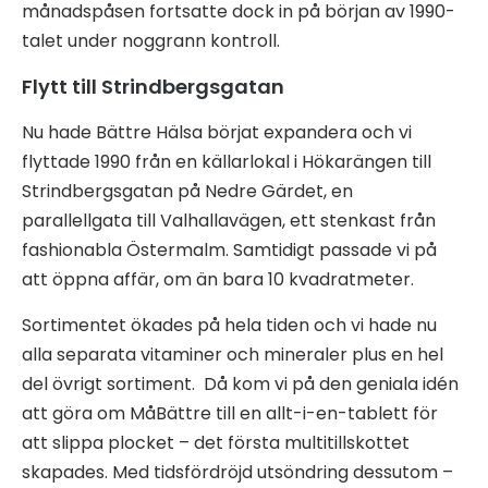
månadspåsen fortsatte dock in på början av 1990-
talet under noggrann kontroll.
Flytt till Strindbergsgatan
Nu hade Bättre Hälsa börjat expandera och vi
flyttade 1990 från en källarlokal i Hökarängen till
Strindbergsgatan på Nedre Gärdet, en
parallellgata till Valhallavägen, ett stenkast från
fashionabla Östermalm. Samtidigt passade vi på
att öppna affär, om än bara 10 kvadratmeter.
Sortimentet ökades på hela tiden och vi hade nu
alla separata vitaminer och mineraler plus en hel
del övrigt sortiment. Då kom vi på den geniala idén
att göra om MåBättre till en allt-i-en-tablett för
att slippa plocket – det första multitillskottet
skapades. Med tidsfördröjd utsöndring dessutom –