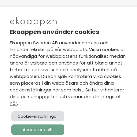
Nytt från Ekoappen
Ekoappen använder cookies
Ekoappen Sweden AB använder cookies och
liknande tekniker på vår webbplats. Vissa cookies är
Jag har tagit del av Ekoappens
nödvändiga för webbplatsens funktionalitet medan
personuppgifts- och
andra är valbara och används för att bland annat
integritetspolicy
och tar gärna del
förbättra upplevelsen och analysera trafiken på
av nyheter, hälsotips och exklusiva
webbplatsen. Du kan själv kontrollera vilka cookies
erbjudanden via min e-post.
som placeras i din webbläsare och ändra dina
cookieinställningar när som helst. Se hur vi hanterar
dina personuppgifter och värnar om din integritet
här
.
Cookie-inställningar
Acceptera allt
Skapad av
Visionmate