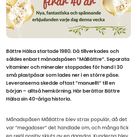
Bättre Hälsa startade 1980. Då tillverkades och
såldes enbart månadspåsen ”MåBättre”. Separata
vitaminer och mineraler stoppades för hand i 30
små plastpåsar som lades ner i en större påse.
Leveranserna skedde oftast ”manuellt” till en
början – alltså hemkörning. Här berättar Bättre
Hälsa sin 40-åriga historia.
Månadspåsen MåBättre blev strax populär, då det
var ”megadoser” det handlade om, och många fick
en rejäl positiv skjuts av en dagsdos. Kunderna blev