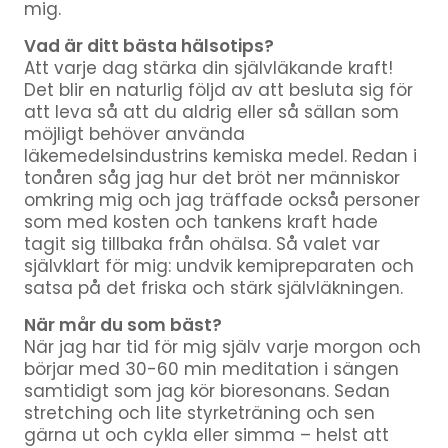
mig.
Vad är ditt bästa hälsotips?
Att varje dag stärka din självläkande kraft!
Det blir en naturlig följd av att besluta sig för
att leva så att du aldrig eller så sällan som
möjligt behöver använda
läkemedelsindustrins kemiska medel. Redan i
tonåren såg jag hur det bröt ner människor
omkring mig och jag träffade också personer
som med kosten och tankens kraft hade
tagit sig tillbaka från ohälsa. Så valet var
självklart för mig: undvik kemipreparaten och
satsa på det friska och stärk självläkningen.
När mår du som bäst?
När jag har tid för mig själv varje morgon och
börjar med 30-60 min meditation i sängen
samtidigt som jag kör bioresonans. Sedan
stretching och lite styrketräning och sen
gärna ut och cykla eller simma – helst att