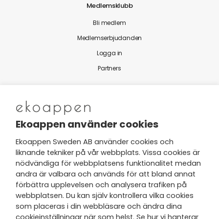
Medlemsklubb
Bli medlem
Medlemserbjudanden
Logga in
Partners
Nytt från Ekoappen
Ekoappen använder cookies
Ekoappen Sweden AB använder cookies och
liknande tekniker på vår webbplats. Vissa cookies är
Jag har tagit del av Ekoappens
nödvändiga för webbplatsens funktionalitet medan
personuppgifts- och
andra är valbara och används för att bland annat
integritetspolicy
och tar gärna del
förbättra upplevelsen och analysera trafiken på
av nyheter, hälsotips och exklusiva
webbplatsen. Du kan själv kontrollera vilka cookies
erbjudanden via min e-post.
som placeras i din webbläsare och ändra dina
cookieinställningar när som helst. Se hur vi hanterar