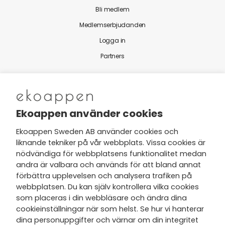
Bli medlem
Medlemserbjudanden
Logga in
Partners
Nytt från Ekoappen
Ekoappen använder cookies
Ekoappen Sweden AB använder cookies och
liknande tekniker på vår webbplats. Vissa cookies är
Jag har tagit del av Ekoappens
nödvändiga för webbplatsens funktionalitet medan
personuppgifts- och
andra är valbara och används för att bland annat
integritetspolicy
och tar gärna del
förbättra upplevelsen och analysera trafiken på
av nyheter, hälsotips och exklusiva
webbplatsen. Du kan själv kontrollera vilka cookies
erbjudanden via min e-post.
som placeras i din webbläsare och ändra dina
cookieinställningar när som helst. Se hur vi hanterar
dina personuppgifter och värnar om din integritet