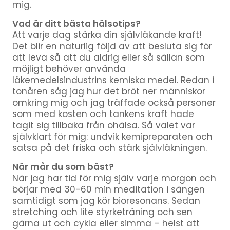
mig.
Vad är ditt bästa hälsotips?
Att varje dag stärka din självläkande kraft!
Det blir en naturlig följd av att besluta sig för
att leva så att du aldrig eller så sällan som
möjligt behöver använda
läkemedelsindustrins kemiska medel. Redan i
tonåren såg jag hur det bröt ner människor
omkring mig och jag träffade också personer
som med kosten och tankens kraft hade
tagit sig tillbaka från ohälsa. Så valet var
självklart för mig: undvik kemipreparaten och
satsa på det friska och stärk självläkningen.
När mår du som bäst?
När jag har tid för mig själv varje morgon och
börjar med 30-60 min meditation i sängen
samtidigt som jag kör bioresonans. Sedan
stretching och lite styrketräning och sen
gärna ut och cykla eller simma – helst att