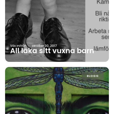
Väx inifrån
·
oktober 30, 2017
All läka sitt vuxna barn
BLOGG