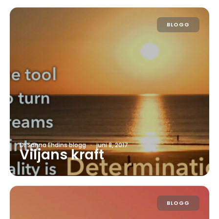
BLOGG
Dr Sanna Ehdins blogg
·
juni 8, 2017
Viljans kraft
BLOGG