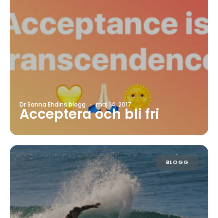
Dr Sanna Ehdins blogg
·
maj 14, 2017
Acceptera och bli fri
BLOGG