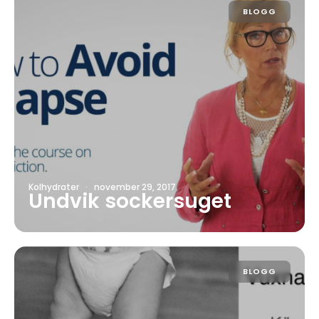
BLOGG
Kolhydrater
·
november 29, 2017
Undvik sockersuget
BLOGG