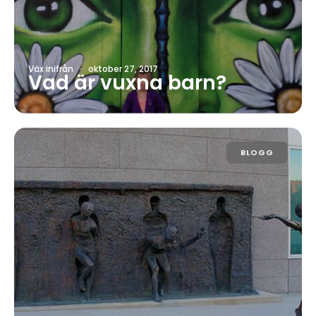
Väx inifrån
·
oktober 27, 2017
Vad är vuxna barn?
BLOGG