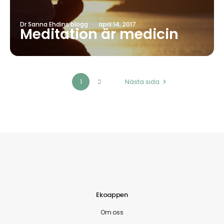
Dr Sanna Ehdins blogg
·
april 14, 2017
Meditation är medicin
1
2
Nästa sida
Ekoappen
Om oss