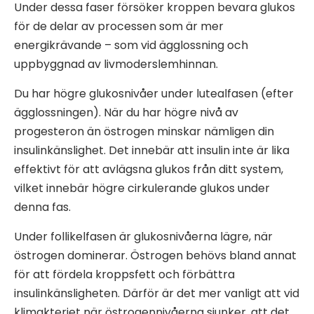
Under dessa faser försöker kroppen bevara glukos
för de delar av processen som är mer
energikrävande – som vid ägglossning och
uppbyggnad av livmoderslemhinnan.
Du har högre glukosnivåer under lutealfasen (efter
ägglossningen). När du har högre nivå av
progesteron än östrogen minskar nämligen din
insulinkänslighet. Det innebär att insulin inte är lika
effektivt för att avlägsna glukos från ditt system,
vilket innebär högre cirkulerande glukos under
denna fas.
Under follikelfasen är glukosnivåerna lägre, när
östrogen dominerar. Östrogen behövs bland annat
för att fördela kroppsfett och förbättra
insulinkänsligheten. Därför är det mer vanligt att vid
klimakteriet när östrogennivåerna sjunker, att det