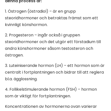
denna process är:
1. Östrogen (östradiol) – är en grupp
steoridhormoner och betraktas främst som ett
kvinnligt könshormon.
2. Progesteron – ingår också i gruppen
steoridhormoner och det utgör ett förstadium till
andra könshormoner såsom testosteron och
östrogen.
3. Luteiniserande hormon (LH) – ett hormon som är
centralt i fortplantningen och bidrar till att reglera
bl.a. ägglossning.
4. Follikelstimulerande hormon (FSH) – hormon
som är viktigt för fortplantningen.
Koncentrationen av hormonerna ovan varierar