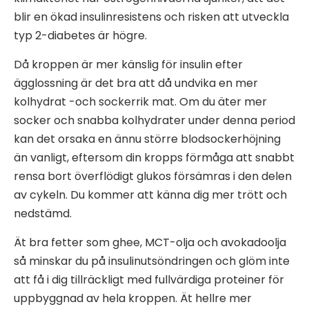
blir en ökad insulinresistens och risken att utveckla
typ 2-diabetes är högre.
Då kroppen är mer känslig för insulin efter
ägglossning är det bra att då undvika en mer
kolhydrat -och sockerrik mat. Om du äter mer
socker och snabba kolhydrater under denna period
kan det orsaka en ännu större blodsockerhöjning
än vanligt, eftersom din kropps förmåga att snabbt
rensa bort överflödigt glukos försämras i den delen
av cykeln. Du kommer att känna dig mer trött och
nedstämd.
Ät bra fetter som ghee, MCT-olja och avokadoolja
så minskar du på insulinutsöndringen och glöm inte
att få i dig tillräckligt med fullvärdiga proteiner för
uppbyggnad av hela kroppen. Ät hellre mer