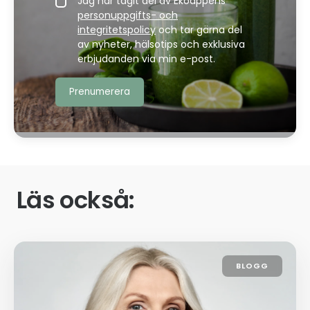
Jag har tagit del av Ekoappens
personuppgifts- och
integritetspolicy
och tar gärna del
av nyheter, hälsotips och exklusiva
erbjudanden via min e-post.
Läs också:
BLOGG