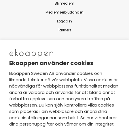
Bli medlem
Medlemserbjudanden
Logga in
Partners
Nytt från Ekoappen
Ekoappen använder cookies
Ekoappen Sweden AB använder cookies och
liknande tekniker på vår webbplats. Vissa cookies är
Jag har tagit del av Ekoappens
nödvändiga för webbplatsens funktionalitet medan
personuppgifts- och
andra är valbara och används för att bland annat
integritetspolicy
och tar gärna del
förbättra upplevelsen och analysera trafiken på
av nyheter, hälsotips och exklusiva
webbplatsen. Du kan själv kontrollera vilka cookies
erbjudanden via min e-post.
som placeras i din webbläsare och ändra dina
cookieinställningar när som helst. Se hur vi hanterar
dina personuppgifter och värnar om din integritet