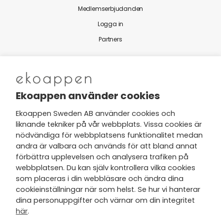
Medlemserbjudanden
Logga in
Partners
Nytt från Ekoappen
Ekoappen använder cookies
Ekoappen Sweden AB använder cookies och
liknande tekniker på vår webbplats. Vissa cookies är
Jag har tagit del av Ekoappens
nödvändiga för webbplatsens funktionalitet medan
personuppgifts- och
andra är valbara och används för att bland annat
integritetspolicy
och tar gärna del
förbättra upplevelsen och analysera trafiken på
av nyheter, hälsotips och exklusiva
webbplatsen. Du kan själv kontrollera vilka cookies
erbjudanden via min e-post.
som placeras i din webbläsare och ändra dina
cookieinställningar när som helst. Se hur vi hanterar
dina personuppgifter och värnar om din integritet
här
.