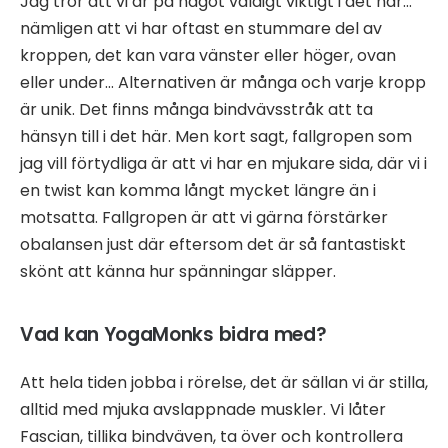
Jag tror att vi är på något väldigt viktigt i det här…
nämligen att vi har oftast en stummare del av
kroppen, det kan vara vänster eller höger, ovan
eller under… Alternativen är många och varje kropp
är unik. Det finns många bindvävsstråk att ta
hänsyn till i det här. Men kort sagt, fallgropen som
jag vill förtydliga är att vi har en mjukare sida, där vi i
en twist kan komma långt mycket längre än i
motsatta. Fallgropen är att vi gärna förstärker
obalansen just där eftersom det är så fantastiskt
skönt att känna hur spänningar släpper.
Vad kan YogaMonks bidra med?
Att hela tiden jobba i rörelse, det är sällan vi är stilla,
alltid med mjuka avslappnade muskler. Vi låter
Fascian, tillika bindväven, ta över och kontrollera