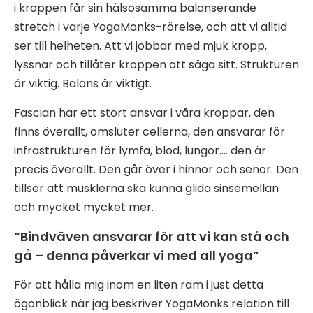
i kroppen får sin hälsosamma balanserande
stretch i varje YogaMonks-rörelse, och att vi alltid
ser till helheten. Att vi jobbar med mjuk kropp,
lyssnar och tillåter kroppen att säga sitt. Strukturen
är viktig. Balans är viktigt.
Fascian har ett stort ansvar i våra kroppar, den
finns överallt, omsluter cellerna, den ansvarar för
infrastrukturen för lymfa, blod, lungor…. den är
precis överallt. Den går över i hinnor och senor. Den
tillser att musklerna ska kunna glida sinsemellan
och mycket mycket mer.
“Bindväven ansvarar för att vi kan stå och
gå – denna påverkar vi med all yoga”
För att hålla mig inom en liten ram i just detta
ögonblick när jag beskriver YogaMonks relation till