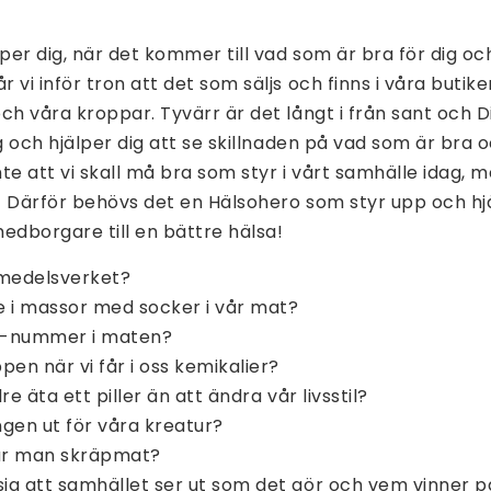
per dig, när det kommer till vad som är bra för dig och
vi inför tron att det som säljs och finns i våra butike
ch våra kroppar. Tyvärr är det långt i från sant och 
g och hjälper dig att se skillnaden på vad som är bra o
te att vi skall må bra som styr i vårt samhälle idag, m
t! Därför behövs det en Hälsohero som styr upp och hj
dborgare till en bättre hälsa!
vsmedelsverket?
e i massor med socker i vår mat?
 E-nummer i maten?
pen när vi får i oss kemikalier?
lre äta ett piller än att ändra vår livsstil?
gen ut för våra kreatur?
ar man skräpmat?
ig att samhället ser ut som det gör och vem vinner p