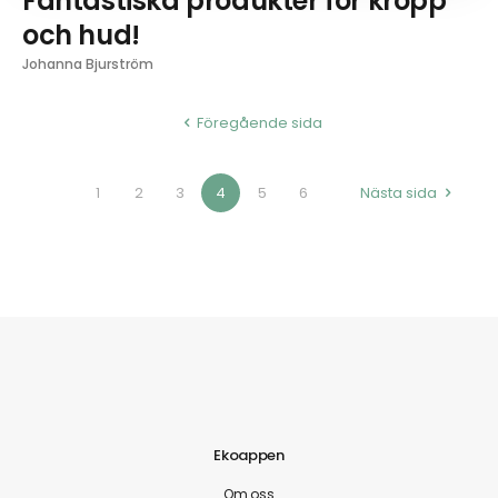
Fantastiska produkter för kropp
och hud!
Johanna Bjurström
Föregående sida
1
2
3
4
5
6
Nästa sida
Ekoappen
Om oss