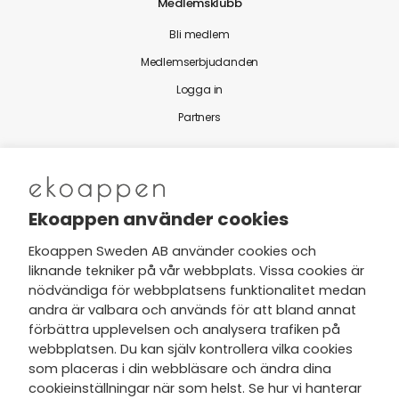
Medlemsklubb
Bli medlem
Medlemserbjudanden
Logga in
Partners
Nytt från Ekoappen
Ekoappen använder cookies
Ekoappen Sweden AB använder cookies och
liknande tekniker på vår webbplats. Vissa cookies är
Jag har tagit del av Ekoappens
nödvändiga för webbplatsens funktionalitet medan
personuppgifts- och
andra är valbara och används för att bland annat
integritetspolicy
och tar gärna del
förbättra upplevelsen och analysera trafiken på
av nyheter, hälsotips och exklusiva
webbplatsen. Du kan själv kontrollera vilka cookies
erbjudanden via min e-post.
som placeras i din webbläsare och ändra dina
cookieinställningar när som helst. Se hur vi hanterar