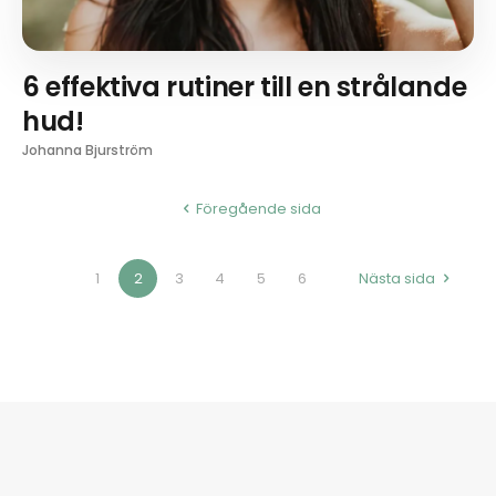
6 effektiva rutiner till en strålande
hud!
Johanna Bjurström
Föregående sida
1
2
3
4
5
6
Nästa sida