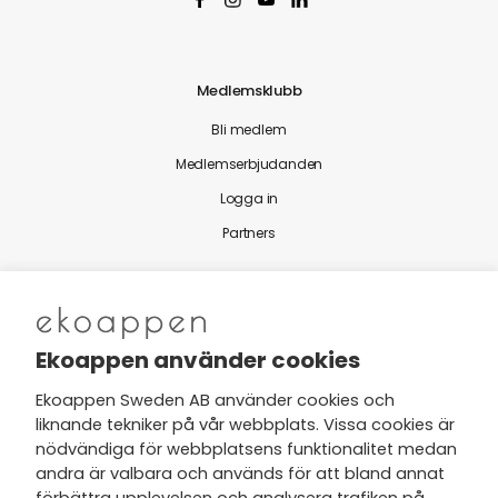
Medlemsklubb
Bli medlem
Medlemserbjudanden
Logga in
Partners
Nytt från Ekoappen
Ekoappen använder cookies
Ekoappen Sweden AB använder cookies och
liknande tekniker på vår webbplats. Vissa cookies är
Jag har tagit del av Ekoappens
nödvändiga för webbplatsens funktionalitet medan
personuppgifts- och
andra är valbara och används för att bland annat
integritetspolicy
och tar gärna del