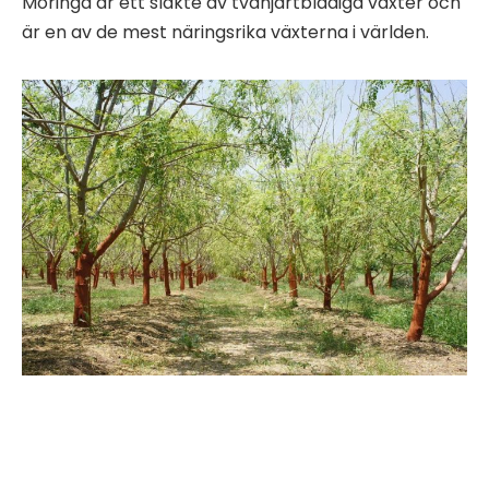
Moringa är ett släkte av tvåhjärtbladiga växter och
är en av de mest näringsrika växterna i världen.