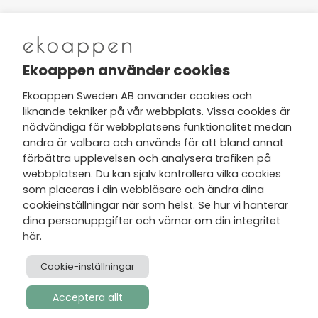
Nytt från Ekoappen
Ekoappen använder cookies
Ekoappen Sweden AB använder cookies och
liknande tekniker på vår webbplats. Vissa cookies är
Jag har tagit del av Ekoappens
nödvändiga för webbplatsens funktionalitet medan
personuppgifts- och
andra är valbara och används för att bland annat
integritetspolicy
och tar gärna del
förbättra upplevelsen och analysera trafiken på
av nyheter, hälsotips och exklusiva
webbplatsen. Du kan själv kontrollera vilka cookies
erbjudanden via min e-post.
som placeras i din webbläsare och ändra dina
cookieinställningar när som helst. Se hur vi hanterar
dina personuppgifter och värnar om din integritet
här
.
Cookie-inställningar
Acceptera allt
Skapad av
Visionmate