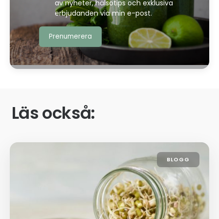
av nyheter, hälsotips och exklusiva
erbjudanden via min e-post.
Läs också:
BLOGG