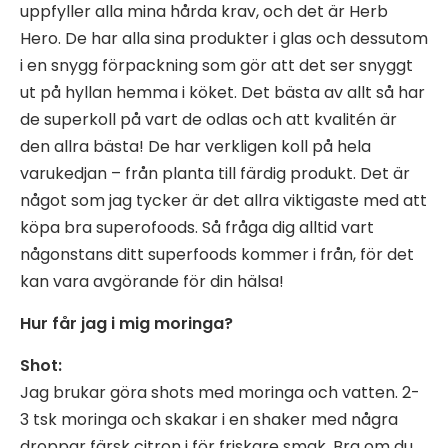
uppfyller alla mina hårda krav, och det är Herb
Hero. De har alla sina produkter i glas och dessutom
i en snygg förpackning som gör att det ser snyggt
ut på hyllan hemma i köket. Det bästa av allt så har
de superkoll på vart de odlas och att kvalitén är
den allra bästa! De har verkligen koll på hela
varukedjan – från planta till färdig produkt. Det är
något som jag tycker är det allra viktigaste med att
köpa bra superofoods. Så fråga dig alltid vart
någonstans ditt superfoods kommer i från, för det
kan vara avgörande för din hälsa!
Hur får jag i mig moringa?
Shot:
Jag brukar göra shots med moringa och vatten. 2-
3 tsk moringa och skakar i en shaker med några
droppar färsk citron i för friskare smak. Bra om du