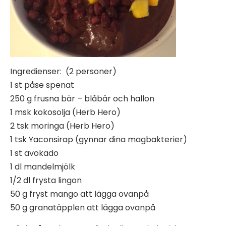
Ingredienser: (2 personer)
1 st påse spenat
250 g frusna bär – blåbär och hallon
1 msk kokosolja (Herb Hero)
2 tsk moringa (Herb Hero)
1 tsk Yaconsirap (gynnar dina magbakterier)
1 st avokado
1 dl mandelmjölk
1/2 dl frysta lingon
50 g fryst mango att lägga ovanpå
50 g granatäpplen att lägga ovanpå