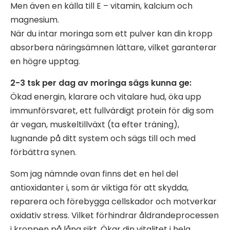
Men även en källa till E – vitamin, kalcium och
magnesium.
När du intar moringa som ett pulver kan din kropp
absorbera näringsämnen lättare, vilket garanterar
en högre upptag.
2-3 tsk per dag av moringa sägs kunna ge:
Ökad energin, klarare och vitalare hud, öka upp
immunförsvaret, ett fullvärdigt protein för dig som
är vegan, muskeltillväxt (ta efter träning),
lugnande på ditt system och sägs till och med
förbättra synen.
Som jag nämnde ovan finns det en hel del
antioxidanter i, som är viktiga för att skydda,
reparera och förebygga cellskador och motverkar
oxidativ stress. Vilket förhindrar åldrandeprocessen
i kroppen på lång sikt. Ökar din vitalitet i hela