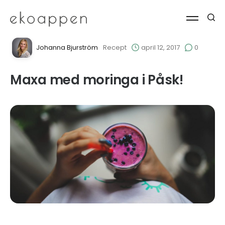
Johanna Bjurström
Recept
april 12, 2017
0
Maxa med moringa i Påsk!