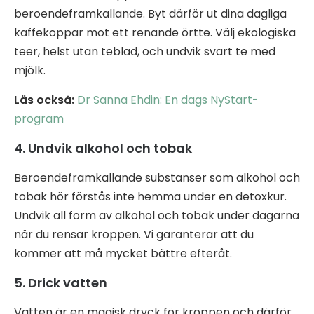
beroendeframkallande. Byt därför ut dina dagliga
kaffekoppar mot ett renande örtte. Välj ekologiska
teer, helst utan teblad, och undvik svart te med
mjölk.
Läs också:
Dr Sanna Ehdin: En dags NyStart-
program
4. Undvik alkohol och tobak
Beroendeframkallande substanser som alkohol och
tobak hör förstås inte hemma under en detoxkur.
Undvik all form av alkohol och tobak under dagarna
när du rensar kroppen. Vi garanterar att du
kommer att må mycket bättre efteråt.
5. Drick vatten
Vatten är en magisk dryck för kroppen och därför