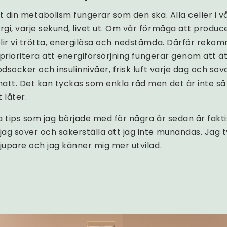
tt din metabolism fungerar som den ska. Alla celler i 
gi, varje sekund, livet ut. Om vår förmåga att produc
lir vi trötta, energilösa och nedstämda. Därför rek
tt prioritera att energiförsörjning fungerar genom att 
odsocker och insulinnivåer, frisk luft varje dag och sov
att. Det kan tyckas som enkla råd men det är inte så l
 låter.
ra tips som jag började med för några år sedan är fakti
ag sover och säkerställa att jag inte munandas. Jag 
djupare och jag känner mig mer utvilad.