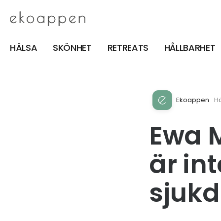
HÄLSA
SKÖNHET
RETREATS
HÅLLBARHET
Ekoappen
H
Ewa M
är in
sjuk