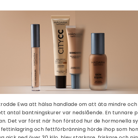
rodde Ewa att hälsa handlade om att äta mindre och
 ett antal bantningskurer var nedslående. En tunnare
dan. Det var först när hon förstod hur de hormonella 
fettinlagring och fettförbränning hörde ihop som hon
wa gick ned över 30 kilo, blev starkare, friskare och pi