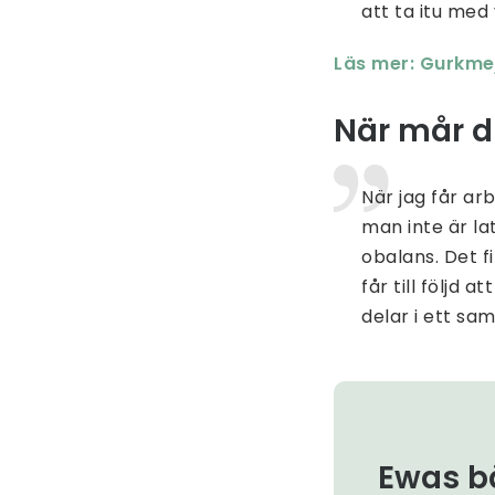
att ta itu med
Läs mer: Gurkmeja
När mår d
När jag får ar
man inte är la
obalans. Det f
får till följd 
delar i ett sam
Ewas b