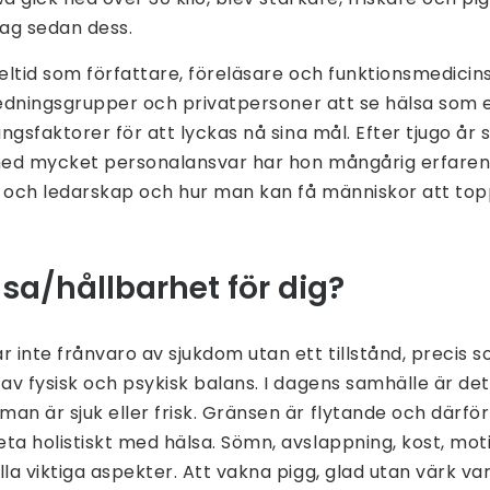
ag sedan dess.
eltid som författare, föreläsare och funktionsmedicin
ledningsgrupper och privatpersoner att se hälsa som e
ngsfaktorer för att lyckas nå sina mål. Efter tjugo år
ed mycket personalansvar har hon mångårig erfaren
och ledarskap och hur man kan få människor att top
sa/hållbarhet för dig?
är inte frånvaro av sjukdom utan ett tillstånd, precis
 av fysisk och psykisk balans. I dagens samhälle är det 
man är sjuk eller frisk. Gränsen är flytande och därför 
eta holistiskt med hälsa. Sömn, avslappning, kost, mo
alla viktiga aspekter. Att vakna pigg, glad utan värk v