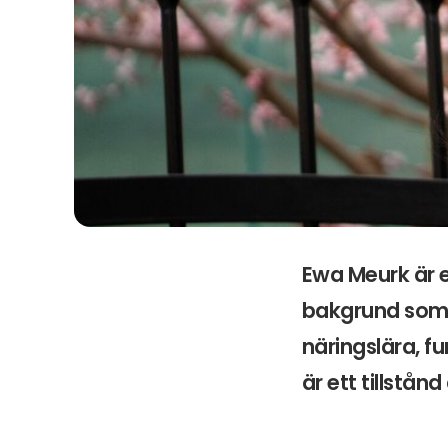
Ewa Meurk är e
bakgrund som c
näringslära, f
är ett tillstån