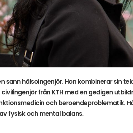
n sann hälsoingenjör. Hon kombinerar sin te
ivilingenjör från KTH med en gedigen utbild
unktionsmedicin och beroendeproblematik. Hä
d av fysisk och mental balans.