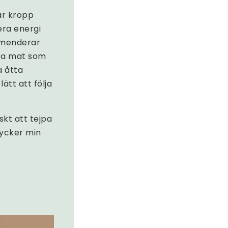
vår kropp
era energi
ommenderar
äta mat som
a åtta
ätt att följa
skt att tejpa
tycker min