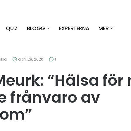
QUIZ
BLOGG
EXPERTERNA
MER
älsa
april 28, 2020
1
eurk: “Hälsa för
te frånvaro av
dom”