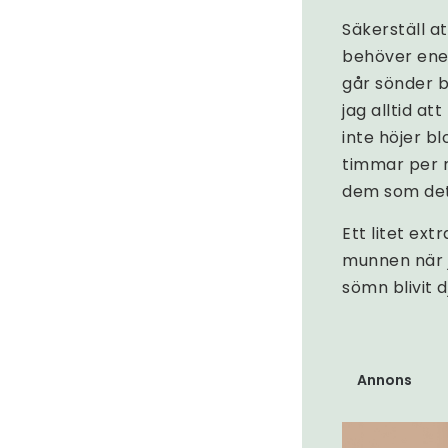
Säkerställ a
behöver ener
går sönder b
jag alltid a
inte höjer bl
timmar per n
dem som det
Ett litet ext
munnen när j
sömn blivit 
Annons