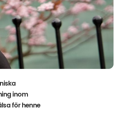
kniska
ning inom
lsa för henne