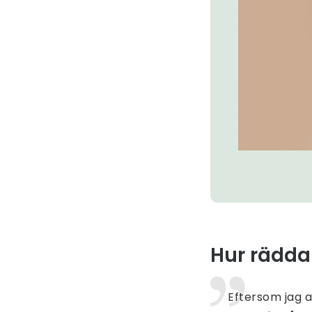
Hur räddar
Eftersom jag a