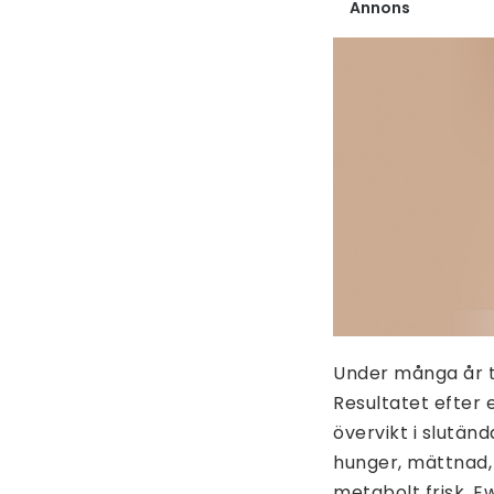
Annons
Under många år t
Resultatet efter
övervikt i slutän
hunger, mättnad, 
metabolt frisk. E