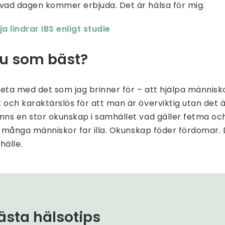
 vad dagen kommer erbjuda. Det är hälsa för mig.
 lindrar IBS enligt studie
u som bäst?
beta med det som jag brinner för – att hjälpa människo
t och karaktärslös för att man är överviktig utan det 
inns en stor okunskap i samhället vad gäller fetma och
att många människor far illa. Okunskap föder fördomar. 
hälle.
ästa hälsotips