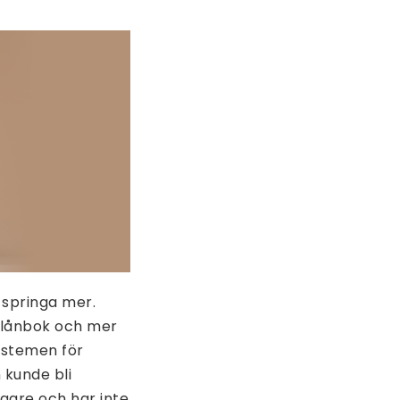
 springa mer.
 plånbok och mer
systemen för
 kunde bli
ggare och har inte