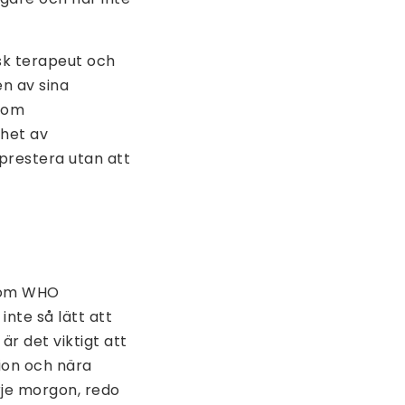
sk terapeut och
n av sina
 som
het av
prestera utan att
 som WHO
inte så lätt att
är det viktigt att
tion och nära
arje morgon, redo