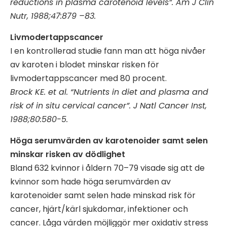
reductions in plasma carotenoid levels”. Am J Clin
Nutr, 1988;47:879 –83.
Livmodertappscancer
I en kontrollerad studie fann man att höga nivåer
av karoten i blodet minskar risken för
livmodertappscancer med 80 procent.
Brock KE. et al. “Nutrients in diet and plasma and
risk of in situ cervical cancer”. J Natl Cancer Inst,
1988;80:580-5.
Höga serumvärden av karotenoider samt selen
minskar risken av dödlighet
Bland 632 kvinnor i åldern 70–79 visade sig att de
kvinnor som hade höga serumvärden av
karotenoider samt selen hade minskad risk för
cancer, hjärt/kärl sjukdomar, infektioner och
cancer. Låga värden möjliggör mer oxidativ stress