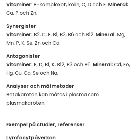
Vitaminer
: B-komplexet, kolin, C, D och E.
Mineral:
Ca, P och Zn.
Synergister
Vitaminer:
B2, C, E, B1, B3, B6 och B12.
Mineral:
Mg,
Mn, P, K, Se, Zn och Ca.
Antagonister
Vitaminer:
E, D, B1, K, B12, B3 och B6.
Mineral:
Cd, Fe,
Hg, Cu, Ca, Se och Na.
Analyser och mätmetoder
Betakaroten kan mätas i plasma som
plasmakaroten.
Exempel på studier, referenser
Lymfocytpåverkan