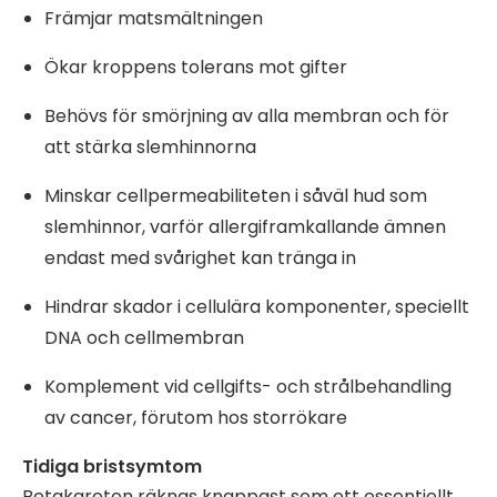
Främjar matsmältningen
Ökar kroppens tolerans mot gifter
Behövs för smörjning av alla membran och för
att stärka slemhinnorna
Minskar cellpermeabiliteten i såväl hud som
slemhinnor, varför allergiframkallande ämnen
endast med svårighet kan tränga in
Hindrar skador i cellulära komponenter, speciellt
DNA och cellmembran
Komplement vid cellgifts- och strålbehandling
av cancer, förutom hos storrökare
Tidiga bristsymtom
Betakaroten räknas knappast som ett essentiellt