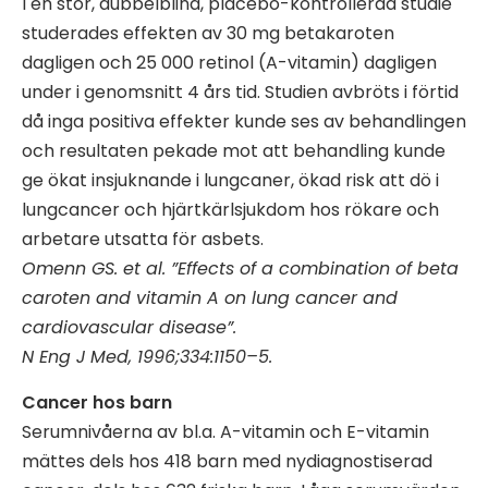
I en stor, dubbelblind, placebo-kontrollerad studie
studerades effekten av 30 mg betakaroten
dagligen och 25 000 retinol (A-vitamin) dagligen
under i genomsnitt 4 års tid. Studien avbröts i förtid
då inga positiva effekter kunde ses av behandlingen
och resultaten pekade mot att behandling kunde
ge ökat insjuknande i lungcaner, ökad risk att dö i
lungcancer och hjärtkärlsjukdom hos rökare och
arbetare utsatta för asbets.
Omenn GS. et al. ”Effects of a combination of beta
caroten and vitamin A on lung cancer and
cardiovascular disease”.
N Eng J Med, 1996;334:1150–5.
Cancer hos barn
Serumnivåerna av bl.a. A-vitamin och E-vitamin
mättes dels hos 418 barn med nydiagnostiserad