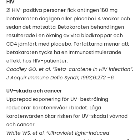
HIV
21 HIV-positiva personer fick antingen 180 mg
betakaroten dagligen eller placebo i 4 veckor och
sedan det motsatta. Betakaroten behandlingen
resulterade i en ökning av vita blodkroppar och
CD4 jämfört med placebo. Författarna menar att
betakaroten tycks ha en immunostimulerande
effekt hos HIV-patienter.
Coodley GO. et al. “Beta-carotene in HIV infection”.
J Acquir Immune Defic Syndr, 1993;6;272 –6.
UV-skada och cancer
Upprepad exponering för UV-bestrålning
reducerar karotennivåer i blodet. Låga
karotenvärden ökar risken för UV-skada i vävnad
och cancer.
White WS. et al. “Ultraviolet light-induced