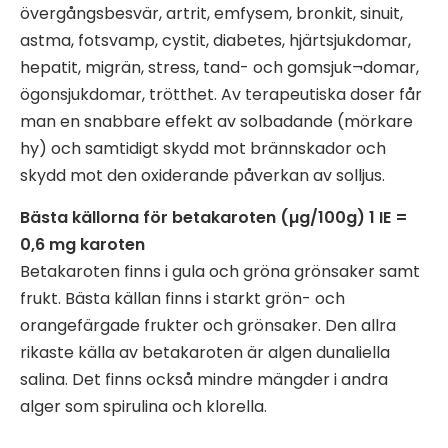
övergångsbesvär, artrit, emfysem, bronkit, sinuit,
astma, fotsvamp, cystit, diabetes, hjärtsjukdomar,
hepatit, migrän, stress, tand- och gomsjuk¬domar,
ögonsjukdomar, trötthet. Av terapeutiska doser får
man en snabbare effekt av solbadande (mörkare
hy) och samtidigt skydd mot brännskador och
skydd mot den oxiderande påverkan av solljus.
Bästa källorna för betakaroten (µg/100g) 1 IE =
0,6 mg karoten
Betakaroten finns i gula och gröna grönsaker samt
frukt. Bästa källan finns i starkt grön- och
orangefärgade frukter och grönsaker. Den allra
rikaste källa av betakaroten är algen dunaliella
salina. Det finns också mindre mängder i andra
alger som spirulina och klorella.