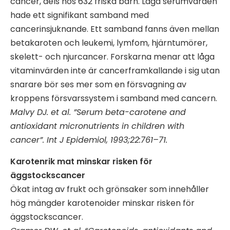
cancer, dels hos 632 friska barn. Låga serumvärden
hade ett signifikant samband med
cancerinsjuknande. Ett samband fanns även mellan
betakaroten och leukemi, lymfom, hjärntumörer,
skelett- och njurcancer. Forskarna menar att låga
vitaminvärden inte är cancerframkallande i sig utan
snarare bör ses mer som en försvagning av
kroppens försvarssystem i samband med cancern.
Malvy DJ. et al. ”Serum beta-carotene and
antioxidant micronutrients in children with
cancer”. Int J Epidemiol, 1993;22:761–71.
Karotenrik mat minskar risken för
äggstockscancer
Ökat intag av frukt och grönsaker som innehåller
hög mängder karotenoider minskar risken för
äggstockscancer.