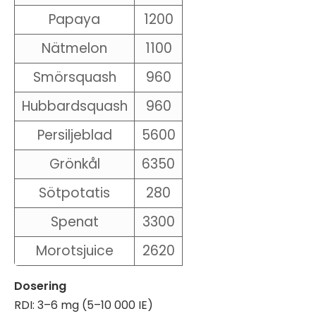
Papaya
1200
Nätmelon
1100
Smörsquash
960
Hubbardsquash
960
Persiljeblad
5600
Grönkål
6350
Sötpotatis
280
Spenat
3300
Morotsjuice
2620
Dosering
RDI: 3–6 mg (5–10 000 IE)