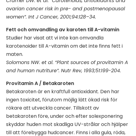
Cramer DW. et al. “Carotenoids, antioxidants and
ovarian cancer risk in pre- and postmenopausal
women”. Int J Cancer, 2001;94:128–34.
Fett och omvandling av karoten till A-vitamin
Studier har visat att vi inte kan omvandla
karotenoider till A-vitamin om det inte finns fett i
maten.
Solomons NW. et al. “Plant sources of provitamin A
and human nutriture”. Nutr Rev, 1993;51:199-204.
Provitamin A / Betakaroten
Betakaroten är en kraftfull antioxidant. Den har
ingen toxicitet, förutom möjlig lätt ökad risk för
rökare att utveckla cancer. Tillskott av
betakaroten före, under och efter solexponering
skyddar huden mot skadliga UV-strålar och hjälper
till att förebygga hudcancer. Finns i alla gula, röda,