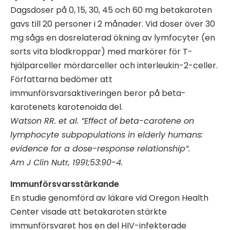
Dagsdoser på 0, 15, 30, 45 och 60 mg betakaroten
gavs till 20 personer i 2 månader. Vid doser över 30
mg sågs en dosrelaterad ökning av lymfocyter (en
sorts vita blodkroppar) med markörer för T-
hjälparceller mördarceller och interleukin-2-celler.
Författarna bedömer att
immunförsvarsaktiveringen beror på beta-
karotenets karotenoida del.
Watson RR. et al. ”Effect of beta-carotene on
lymphocyte subpopulations in elderly humans:
evidence for a dose-response relationship”.
Am J Clin Nutr, 1991;53:90-4.
Immunförsvarsstärkande
En studie genomförd av läkare vid Oregon Health
Center visade att betakaroten stärkte
immunförsvaret hos en del HIV-infekterade