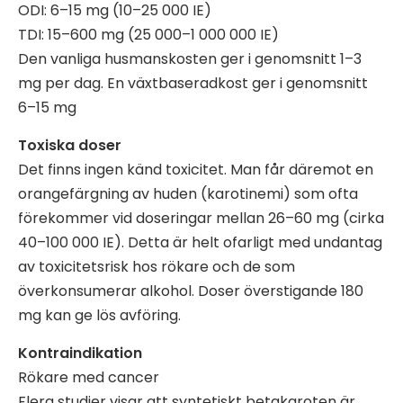
ODI: 6–15 mg (10–25 000 IE)
TDI: 15–600 mg (25 000–1 000 000 IE)
Den vanliga husmanskosten ger i genomsnitt 1–3
mg per dag. En växtbaseradkost ger i genomsnitt
6–15 mg
Toxiska doser
Det finns ingen känd toxicitet. Man får däremot en
orangefärgning av huden (karotinemi) som ofta
förekommer vid doseringar mellan 26–60 mg (cirka
40–100 000 IE). Detta är helt ofarligt med undantag
av toxicitetsrisk hos rökare och de som
överkonsumerar alkohol. Doser överstigande 180
mg kan ge lös avföring.
Kontraindikation
Rökare med cancer
Flera studier visar att syntetiskt betakaroten är