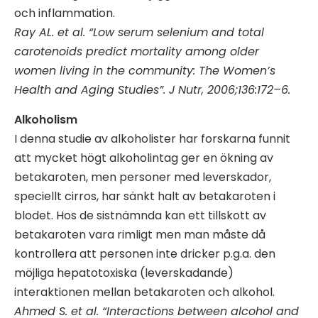
och inflammation.
Ray AL. et al. “Low serum selenium and total
carotenoids predict mortality among older
women living in the community: The Women’s
Health and Aging Studies”. J Nutr, 2006;136:172–6.
Alkoholism
I denna studie av alkoholister har forskarna funnit
att mycket högt alkoholintag ger en ökning av
betakaroten, men personer med leverskador,
speciellt cirros, har sänkt halt av betakaroten i
blodet. Hos de sistnämnda kan ett tillskott av
betakaroten vara rimligt men man måste då
kontrollera att personen inte dricker p.g.a. den
möjliga hepatotoxiska (leverskadande)
interaktionen mellan betakaroten och alkohol.
Ahmed S. et al. “Interactions between alcohol and