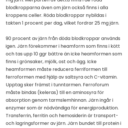
blodkropparna även om järn också finns i alla
kroppens celler. Röda blodkroppar nybildas i
takten 1 procent per dag, vilket fordrar 25 mg järn.
90 procent av järn från döda blodkroppar används
igen. Järn förekommer i heamform som finns i kött
och tas upp 10 ggr bättre än icke heamformen som
finns i grönsaker, mjölk, ost och ägg. Icke
heamformen måste reducera ferriformen till
ferroformen med hjälp av saltsyra och C-vitamin.
Upptag sker främst i tunntarmen. Ferroforum
måste bindas (keleras) till en aminosyra för
absorption genom tarmslemhinnan. Järn ingår i
enzymer som är nödvändiga för energiproduktion.
Transferrin, ferritin och hemosiderin är transport-
och lagringsformer av järn. Järn bundet till protein i