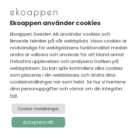
järnbrist. Minskade blodvärden (serumjärn) är en
av de allra sista stadier av järnbrist. Järnbrist har
redan hunnit påverka många kroppsprocesser
Ekoappen använder cookies
innan det visar sig som blodbrist. T.ex. är järn i
Ekoappen Sweden AB använder cookies och
hjärnan en kofaktor i bildning av
liknande tekniker på vår webbplats. Vissa cookies är
neurotransmittorer som kan störas långt innan
nödvändiga för webbplatsens funktionalitet medan
man upptäcker låga blodvärden.
andra är valbara och används för att bland annat
förbättra upplevelsen och analysera trafiken på
Kelering av järn
webbplatsen. Du kan själv kontrollera vilka cookies
Järnöverskott är ett problem hos många. E-
som placeras i din webbläsare och ändra dina
cookieinställningar när som helst. Se hur vi hanterar
vitamin, koppar och fosfor kan skydda en del. EDTA
dina personuppgifter och värnar om din integritet
i stora doser är en effektiv kelatorsubstans.
här
.
Laktoferrin kan hjälpa vid lätta förhöjningar. Bästa
sättet att bli av med överskottsjärn är att tappa sig
Cookie-inställningar
på järn genom blodgivning.
Acceptera allt
Hårmineralanalys
• Järnnivån vid hårmineralanalys speglar inte