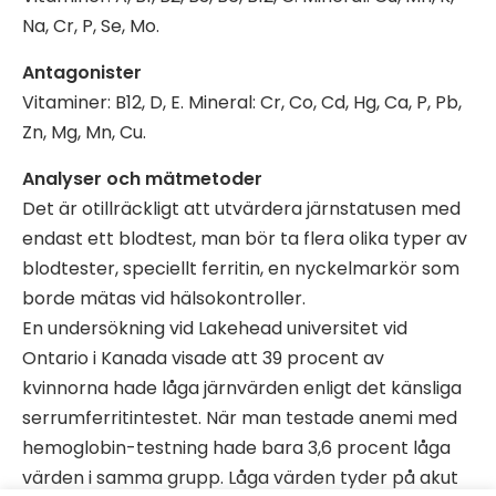
Na, Cr, P, Se, Mo.
Antagonister
Vitaminer: B12, D, E. Mineral: Cr, Co, Cd, Hg, Ca, P, Pb,
Zn, Mg, Mn, Cu.
Analyser och mätmetoder
Det är otillräckligt att utvärdera järnstatusen med
endast ett blodtest, man bör ta flera olika typer av
blodtester, speciellt ferritin, en nyckelmarkör som
borde mätas vid hälsokontroller.
En undersökning vid Lakehead universitet vid
Ontario i Kanada visade att 39 procent av
kvinnorna hade låga järnvärden enligt det känsliga
serrumferritintestet. När man testade anemi med
hemoglobin-testning hade bara 3,6 procent låga
värden i samma grupp. Låga värden tyder på akut