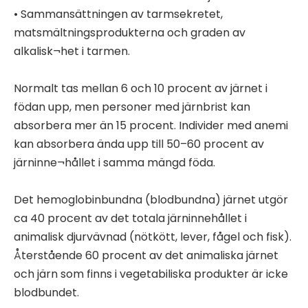
• Sammansättningen av tarmsekretet,
matsmältningsprodukterna och graden av
alkalisk¬het i tarmen.
Normalt tas mellan 6 och 10 procent av järnet i
födan upp, men personer med järnbrist kan
absorbera mer än 15 procent. Individer med anemi
kan absorbera ända upp till 50–60 procent av
järninne¬hållet i samma mängd föda.
Det hemoglobinbundna (blodbundna) järnet utgör
ca 40 procent av det totala järninnehållet i
animalisk djurvävnad (nötkött, lever, fågel och fisk).
Återstående 60 procent av det animaliska järnet
och järn som finns i vegetabiliska produkter är icke
blodbundet.