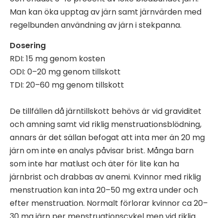
Man kan öka upptag av järn samt järnvärden med
regelbunden användning av järn i stekpanna.
Dosering
RDI: 15 mg genom kosten
ODI: 0–20 mg genom tillskott
TDI: 20–60 mg genom tillskott
De tillfällen då järntillskott behövs är vid graviditet
och amning samt vid riklig menstruationsblödning,
annars är det sällan befogat att inta mer än 20 mg
järn om inte en analys påvisar brist. Många barn
som inte har matlust och äter för lite kan ha
järnbrist och drabbas av anemi. Kvinnor med riklig
menstruation kan inta 20–50 mg extra under och
efter menstruation. Normalt förlorar kvinnor ca 20–
30 mg järn per menstruationscykel men vid riklig