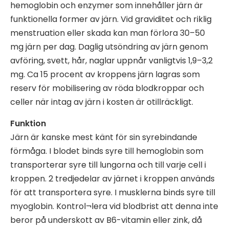
hemoglobin och enzymer som innehåller järn är
funktionella former av järn. Vid graviditet och riklig
menstruation eller skada kan man förlora 30–50
mg järn per dag. Daglig utsöndring av järn genom
avföring, svett, hår, naglar uppnår vanligtvis 1,9–3,2
mg. Ca 15 procent av kroppens järn lagras som
reserv för mobilisering av röda blodkroppar och
celler när intag av järn i kosten är otillräckligt.
Funktion
Järn är kanske mest känt för sin syrebindande
förmåga. I blodet binds syre till hemoglobin som
transporterar syre till lungorna och till varje cell i
kroppen. 2 tredjedelar av järnet i kroppen används
för att transportera syre. I musklerna binds syre till
myoglobin. Kontrol¬lera vid blodbrist att denna inte
beror på underskott av B6-vitamin eller zink, då