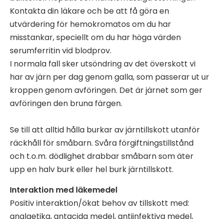
Kontakta din läkare och be att få göra en
utvärdering för hemokromatos om du har
misstankar, speciellt om du har höga värden
serumferritin vid blodprov.
I normala fall sker utsöndring av det överskott vi
har av järn per dag genom galla, som passerar ut ur
kroppen genom avföringen. Det är järnet som ger
avföringen den bruna färgen.
Se till att alltid hålla burkar av järntillskott utanför
räckhåll för småbarn. Svåra förgiftningstillstånd
och t.o.m. dödlighet drabbar småbarn som äter
upp en halv burk eller hel burk järntillskott.
Interaktion med läkemedel
Positiv interaktion/ökat behov av tillskott med:
analgetika, antacida medel, antiinfektiva medel,