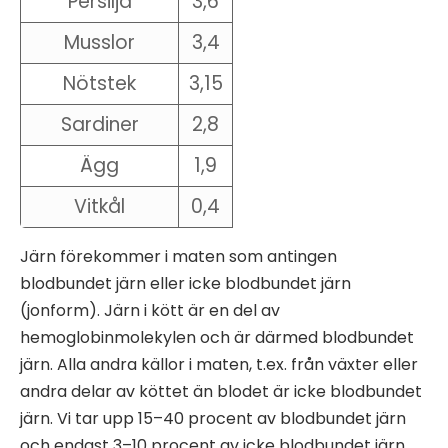
Persilja
3,6
Musslor
3,4
Nötstek
3,15
Sardiner
2,8
Ägg
1,9
Vitkål
0,4
Järn förekommer i maten som antingen
blodbundet järn eller icke blodbundet järn
(jonform). Järn i kött är en del av
hemoglobinmolekylen och är därmed blodbundet
järn. Alla andra källor i maten, t.ex. från växter eller
andra delar av köttet än blodet är icke blodbundet
järn. Vi tar upp 15–40 procent av blodbundet järn
och endast 3–10 procent av icke blodbundet järn.