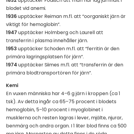
1832
upptäcker Fodisch att man har låg järnhalt i
blodet vid anemi.
1936
upptäcker Reiman m.fl. att “oorganiskt järn är
viktigt för hemoglobin”.
1947
upptäcker Holmberg och Laurell att
transferrin i plasma innehåller järn.
1953
upptäcker Schoden m.fl. att “ferritin är den
primära lagringsplatsen för järn”.
1974
upptäcker Siimes m.fl. att “transferrin är den
primära blodtransportören för järn”.
Kemi
En vuxen människa har 4–6 g järn i kroppen (ca 1
tsk). Av detta ingår ca 65–75 procent i blodets
hemoglobin, 5–10 procent i myoglobinet i
musklerna och resten lagras i lever, mjälte, njurar,
benmärg och andra organ. I 1 liter blod finns ca 500
mg järn. Merparten av detta finns i de röda