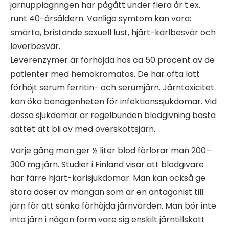
järnupplagringen har pågått under flera år t.ex.
runt 40-årsåldern. Vanliga symtom kan vara:
smärta, bristande sexuell lust, hjärt-kärlbesvär och
leverbesvär.
Leverenzymer är förhöjda hos ca 50 procent av de
patienter med hemokromatos. De har ofta lätt
förhöjt serum ferritin- och serumjärn. Järntoxicitet
kan öka benägenheten för infektionssjukdomar. Vid
dessa sjukdomar är regelbunden blodgivning bästa
sättet att bli av med överskottsjärn.
Varje gång man ger ½ liter blod förlorar man 200–
300 mg järn. Studier i Finland visar att blodgivare
har färre hjärt-kärlsjukdomar. Man kan också ge
stora doser av mangan som är en antagonist till
järn för att sänka förhöjda järnvärden. Man bör inte
inta järn i någon form vare sig enskilt järntillskott