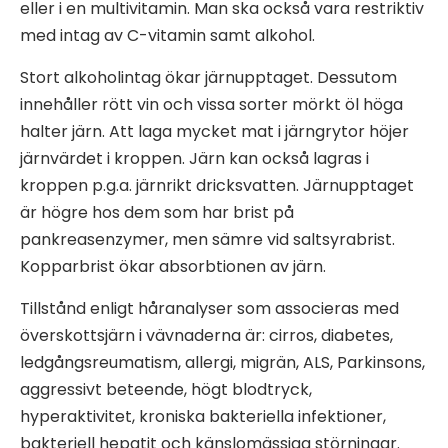
eller i en multivitamin. Man ska också vara restriktiv
med intag av C-vitamin samt alkohol.
Stort alkoholintag ökar järnupptaget. Dessutom
innehåller rött vin och vissa sorter mörkt öl höga
halter järn. Att laga mycket mat i järngrytor höjer
järnvärdet i kroppen. Järn kan också lagras i
kroppen p.g.a. järnrikt dricksvatten. Järnupptaget
är högre hos dem som har brist på
pankreasenzymer, men sämre vid saltsyrabrist.
Kopparbrist ökar absorbtionen av järn.
Tillstånd enligt håranalyser som associeras med
överskottsjärn i vävnaderna är: cirros, diabetes,
ledgångsreumatism, allergi, migrän, ALS, Parkinsons,
aggressivt beteende, högt blodtryck,
hyperaktivitet, kroniska bakteriella infektioner,
bakteriell hepatit och känslomässiga störningar.