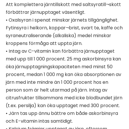
Att komplettera järntillskott med saltsyratill¬skott
förbättrar järnupptaget väsentligt.
• Oxalsyran i spenat minskar järnets tillgänglighet.
Fytinsyra i helkorn, koppar¬brist, svart te, kaffe och
syraneutraliserande (alkaliska) medel minskar
kroppens förmåga att uppta järn.
• Intag av C-vitamin kan förbättra järnupptaget
med upp till 1 000 procent. 25 mg askorbinsyra kan
öka järnupptagningskapaciteten med minst 50
procent, medan 1 000 mg kan öka absorptionen av
järn med inte mindre än 1 000 procent hos en
person som är helt utarmad på järn. Intag av
citrusfrukter tillsammans med icke blodbundet järn
(t.ex. persilja) kan öka upptaget med 300 procent.
• Järn tas upp ännu bättre om både askorbinsyra
och E-vitamin intas samtidigt.
• Kalcium främjar upptaget av järn, eftersom