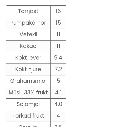
Torrjäst
16
Pumpakärnor
15
Vetekli
11
Kakao
11
Kokt lever
9,4
Kokt njure
7,2
Grahamsmjöl
5
Müsli, 33% frukt
4,1
Sojamjöl
4,0
Torkad frukt
4