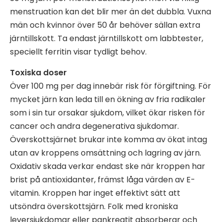
menstruation kan det blir mer än det dubbla. Vuxna
män och kvinnor över 50 år behöver sällan extra
järntillskott. Ta endast järntillskott om labbtester,
speciellt ferritin visar tydligt behov.
Toxiska doser
Över 100 mg per dag innebär risk för förgiftning. För
mycket järn kan leda till en ökning av fria radikaler
som i sin tur orsakar sjukdom, vilket ökar risken för
cancer och andra degenerativa sjukdomar.
Överskottsjärnet brukar inte komma av ökat intag
utan av kroppens omsättning och lagring av järn.
Oxidativ skada verkar endast ske när kroppen har
brist på antioxidanter, främst låga värden av E-
vitamin. Kroppen har inget effektivt sätt att
utsöndra överskottsjärn. Folk med kroniska
leversjukdomar eller pankreatit absorberar och