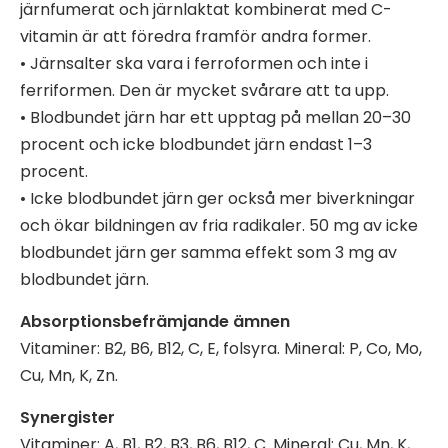
järnfumerat och järnlaktat kombinerat med C-
vitamin är att föredra framför andra former.
• Järnsalter ska vara i ferroformen och inte i
ferriformen. Den är mycket svårare att ta upp.
• Blodbundet järn har ett upptag på mellan 20–30
procent och icke blodbundet järn endast 1–3
procent.
• Icke blodbundet järn ger också mer biverkningar
och ökar bildningen av fria radikaler. 50 mg av icke
blodbundet järn ger samma effekt som 3 mg av
blodbundet järn.
Absorptionsbefrämjande ämnen
Vitaminer: B2, B6, B12, C, E, folsyra. Mineral: P, Co, Mo,
Cu, Mn, K, Zn.
Synergister
Vitaminer: A, B1, B2, B3, B6, B12, C. Mineral: Cu, Mn, K,