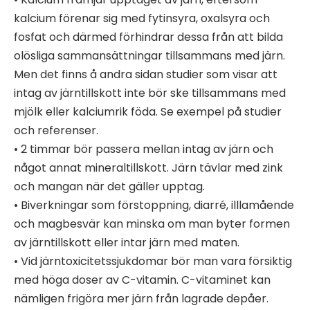
kalcium förenar sig med fytinsyra, oxalsyra och
fosfat och därmed förhindrar dessa från att bilda
olösliga sammansättningar tillsammans med järn.
Men det finns å andra sidan studier som visar att
intag av järntillskott inte bör ske tillsammans med
mjölk eller kalciumrik föda. Se exempel på studier
och referenser.
• 2 timmar bör passera mellan intag av järn och
något annat mineraltillskott. Järn tävlar med zink
och mangan när det gäller upptag.
• Biverkningar som förstoppning, diarré, illlamående
och magbesvär kan minska om man byter formen
av järntillskott eller intar järn med maten.
• Vid järntoxicitetssjukdomar bör man vara försiktig
med höga doser av C-vitamin. C-vitaminet kan
nämligen frigöra mer järn från lagrade depåer.