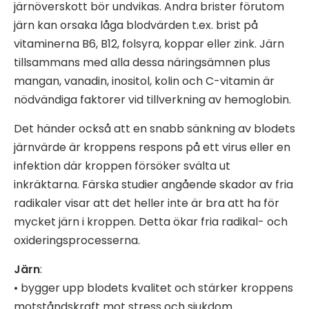
järnöverskott bör undvikas. Andra brister förutom
järn kan orsaka låga blodvärden t.ex. brist på
vitaminerna B6, B12, folsyra, koppar eller zink. Järn
tillsammans med alla dessa näringsämnen plus
mangan, vanadin, inositol, kolin och C-vitamin är
nödvändiga faktorer vid tillverkning av hemoglobin.
Det händer också att en snabb sänkning av blodets
järnvärde är kroppens respons på ett virus eller en
infektion där kroppen försöker svälta ut
inkräktarna. Färska studier angående skador av fria
radikaler visar att det heller inte är bra att ha för
mycket järn i kroppen. Detta ökar fria radikal- och
oxideringsprocesserna.
Järn
:
• bygger upp blodets kvalitet och stärker kroppens
motståndskraft mot stress och sjukdom.