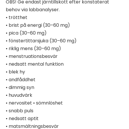
OBS! Ge endast järntillskott efter konstaterat
behov via labbanalyser.
• trötthet
• brist på energi (30–60 mg)
• pica (30–60 mg)
• fönstertittarsjuka (30–60 mg)
• riklig mens (30–60 mg)
• menstruationsbesvär
• nedsatt mental funktion
• blek hy
• andfåddhet
• dimmig syn
• huvudvärk
• nervositet • sömnlöshet
• snabb puls
• nedsatt aptit
• matsmältningsbesvär