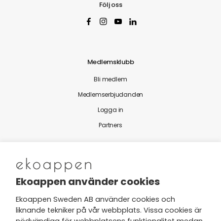
Följ oss
Medlemsklubb
Bli medlem
Medlemserbjudanden
Logga in
Partners
Nytt från Ekoappen
Ekoappen använder cookies
Ekoappen Sweden AB använder cookies och
liknande tekniker på vår webbplats. Vissa cookies är
Jag har tagit del av Ekoappens