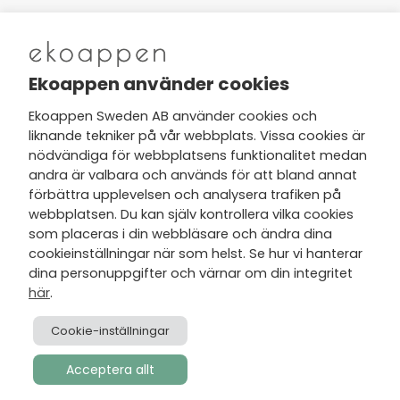
Nytt från Ekoappen
Ekoappen använder cookies
Ekoappen Sweden AB använder cookies och
liknande tekniker på vår webbplats. Vissa cookies är
Jag har tagit del av Ekoappens
nödvändiga för webbplatsens funktionalitet medan
personuppgifts- och
andra är valbara och används för att bland annat
integritetspolicy
och tar gärna del
förbättra upplevelsen och analysera trafiken på
av nyheter, hälsotips och exklusiva
webbplatsen. Du kan själv kontrollera vilka cookies
erbjudanden via min e-post.
som placeras i din webbläsare och ändra dina
cookieinställningar när som helst. Se hur vi hanterar
dina personuppgifter och värnar om din integritet
här
.
Cookie-inställningar
Acceptera allt
Skapad av
Visionmate