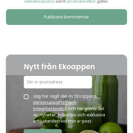
sekretesspolicy
samt
användarvillkor
gäller.
Alternative:
Nytt från Ekoappen
Jag har tagit del av Ekoappens
personuppgifts- och
integritetspolicy
och tar gärna del
av nyheter, hälsotips och exklusiva
erbjudanden via min e-post.