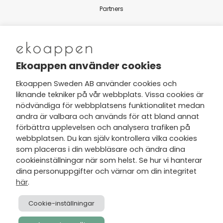
Partners
Nytt från Ekoappen
Ekoappen använder cookies
Ekoappen Sweden AB använder cookies och
liknande tekniker på vår webbplats. Vissa cookies är
Jag har tagit del av Ekoappens
nödvändiga för webbplatsens funktionalitet medan
personuppgifts- och
andra är valbara och används för att bland annat
integritetspolicy
och tar gärna del
förbättra upplevelsen och analysera trafiken på
av nyheter, hälsotips och exklusiva
webbplatsen. Du kan själv kontrollera vilka cookies
erbjudanden via min e-post.
som placeras i din webbläsare och ändra dina
cookieinställningar när som helst. Se hur vi hanterar
dina personuppgifter och värnar om din integritet
här
.
Cookie-inställningar