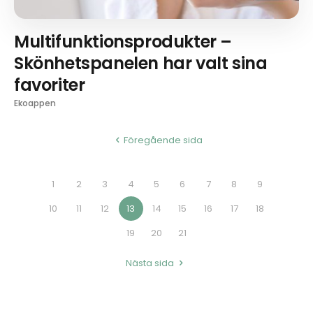
Multifunktionsprodukter –
Skönhetspanelen har valt sina
favoriter
Ekoappen
Föregående sida
1
2
3
4
5
6
7
8
9
10
11
12
13
14
15
16
17
18
19
20
21
Nästa sida