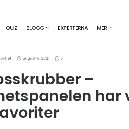
QUIZ
BLOGG
EXPERTERNA
MER
könhet
augusti 6, 2021
0
psskrubber –
etspanelen har 
favoriter