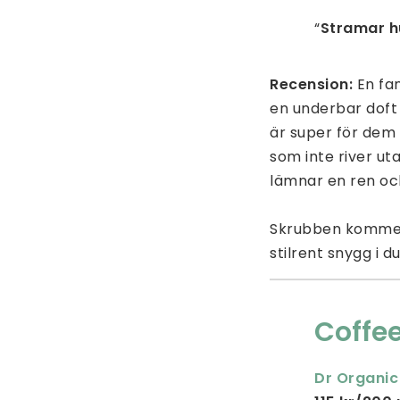
“
Stramar 
Recension:
En fa
en underbar doft 
är super för dem
som inte river ut
lämnar en ren och
Skrubben kommer i
stilrent snygg i d
Coffe
Dr Organic