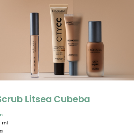
Scrub Litsea Cubeba
en
 ml
Ja