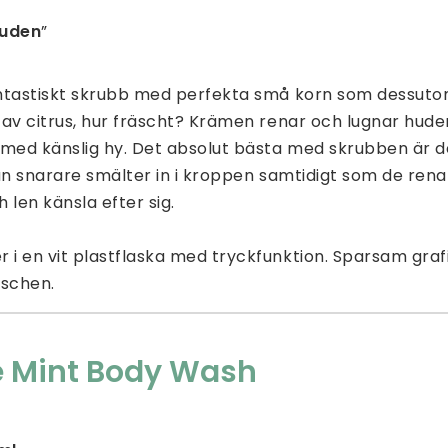
huden
”
ntastiskt skrubb med perfekta små korn som dessuto
av citrus, hur fräscht? Krämen renar och lugnar huden
 med känslig hy. Det absolut bästa med skrubben är 
an snarare smälter in i kroppen samtidigt som de ren
 len känsla efter sig.
 en vit plastflaska med tryckfunktion. Sparsam grafi
uschen.
e Mint Body Wash