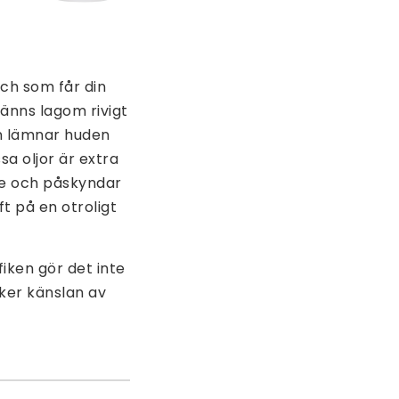
ch som får din
känns lagom rivigt
n lämnar huden
sa oljor är extra
de och påskyndar
t på en otroligt
iken gör det inte
rker känslan av