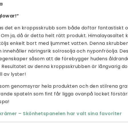
Ja
glowar!”
s det en kroppsskrubb som både doftar fantastiskt o
Om ja, då är detta helt rätt produkt. Himalayasaltet 
öljs enkelt bort med ljummet vatten. Denna skrubbe
 innehåller näringsrik solrosolja och nyponfröolja. Des
r egenskaper såsom att de förebygger hudens åldran
 Resultatet av denna kroppsskrubben är långvarig dof
l av lyster!
 som genomsyrar hela produkten och den stilrena graf
rande spateln som fint får ligga ovanpå locket förstä
spa!
rämer – Skönhetspanelen har valt sina favoriter