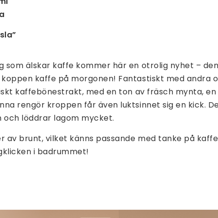
ml
Ja
sla”
ig som älskar kaffe kommer här en otrolig nyhet – d
a koppen kaffe på morgonen! Fantastiskt med andra o
giskt kaffebönestrakt, med en ton av fräsch mynta, e
na rengör kroppen får även luktsinnet sig en kick. D
n och löddrar lagom mycket.
er av brunt, vilket känns passande med tanke på kaffe
gklicken i badrummet!