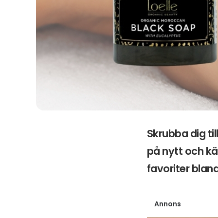
Skrubba dig ti
på nytt och kä
favoriter blan
Annons