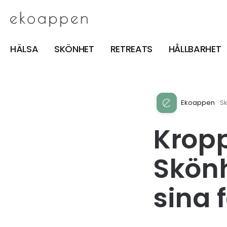
HÄLSA
SKÖNHET
RETREATS
HÅLLBARHET
Ekoappen
S
Krop
Skönh
sina 