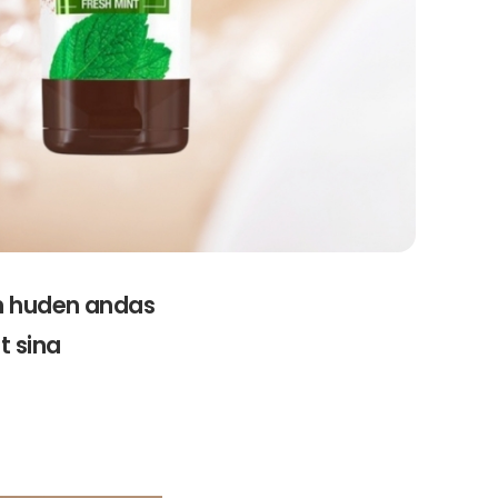
an huden andas
t sina