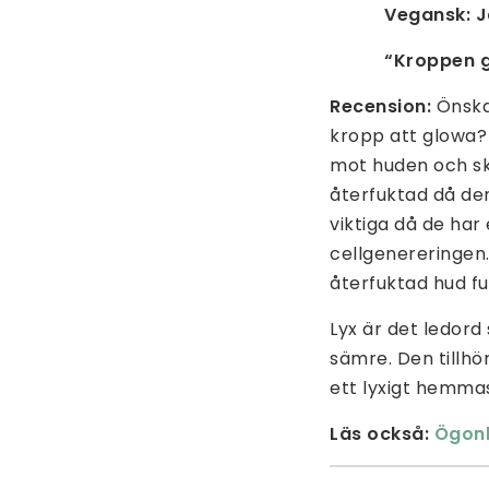
Vegansk: 
“Kroppen 
Recension:
Önska
kropp att glowa? 
mot huden och sk
återfuktad då den
viktiga då de ha
cellgenereringen.
återfuktad hud ful
Lyx är det ledord
sämre. Den tillhö
ett lyxigt hemma
Läs också:
Ögonk