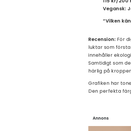
115 kr/200 
Vegansk: 
“Vilken kän
Recension:
För d
luktar som först
innehåller ekolo
Samtidigt som den
härlig på kroppe
Grafiken har ton
Den perfekta fär
Annons