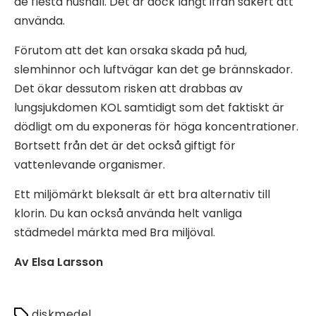
de flesta hushåll. Det är dock långt ifrån säkert att
använda.
Förutom att det kan orsaka skada på hud,
slemhinnor och luftvägar kan det ge brännskador.
Det ökar dessutom risken att drabbas av
lungsjukdomen KOL samtidigt som det faktiskt är
dödligt om du exponeras för höga koncentrationer.
Bortsett från det är det också giftigt för
vattenlevande organismer.
Ett miljömärkt bleksalt är ett bra alternativ till
klorin. Du kan också använda helt vanliga
städmedel märkta med Bra miljöval.
Av Elsa Larsson
diskmedel