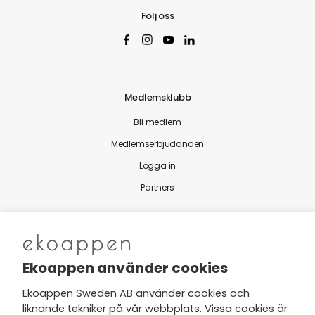
Följ oss
Medlemsklubb
Bli medlem
Medlemserbjudanden
Logga in
Partners
Nytt från Ekoappen
Ekoappen använder cookies
Ekoappen Sweden AB använder cookies och
liknande tekniker på vår webbplats. Vissa cookies är
Jag har tagit del av Ekoappens