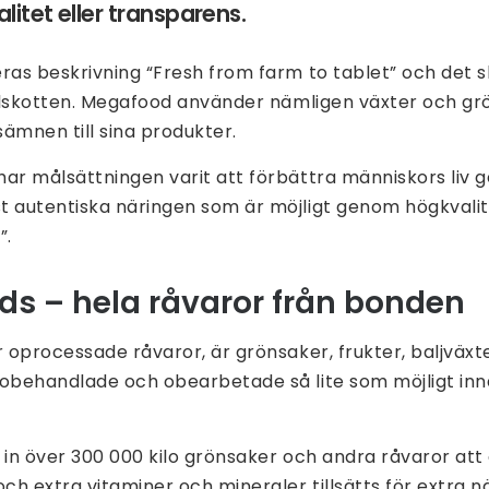
itet eller transparens.
ras beskrivning “Fresh from farm to tablet” och det s
illskotten. Megafood använder nämligen växter och gr
ämnen till sina produkter.
ar målsättningen varit att förbättra människors liv 
 autentiska näringen som är möjligt genom högkvalitat
”.
ds – hela råvaror från bonden
r oprocessade råvaror, är grönsaker, frukter, baljväx
 obehandlade och obearbetade så lite som möjligt in
 in över 300 000 kilo grönsaker och andra råvaror att g
h extra vitaminer och mineraler tillsätts för extra n