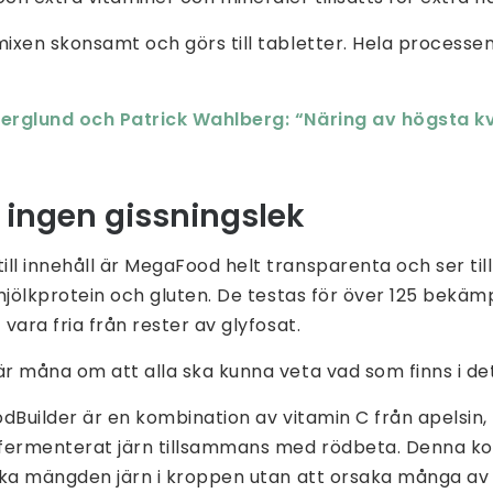
mixen skonsamt och görs till tabletter. Hela processen
Berglund och Patrick Wahlberg: “Näring av högsta kv
 ingen gissningslek
l innehåll är MegaFood helt transparenta och ser till a
, mjölkprotein och gluten. De testas för över 125 bek
 vara fria från rester av glyfosat.
är måna om att alla ska kunna veta vad som finns i det
odBuilder är en kombination av vitamin C från apelsin, 
h fermenterat järn tillsammans med rödbeta. Denna ko
 öka mängden järn i kroppen utan att orsaka många av