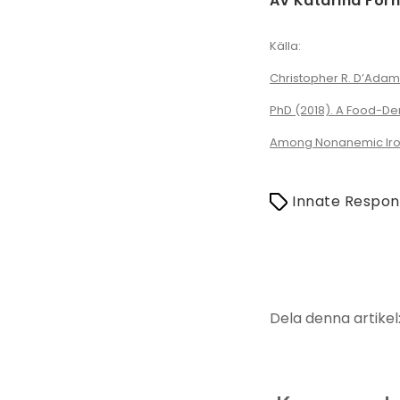
Av Katarina For
Källa:
Christopher R. D’Adamo;
PhD (2018). A Food-De
Among Nonanemic Iron-
Innate Respo
Dela denna artikel