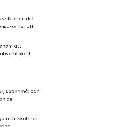
kvallrar en del
önsaker för att
genom att
iva tillskott
ter, spannmål och
nan de
öra tillskott av.
äring.