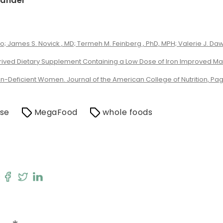
nander
 James S. Novick , MD; Termeh M. Feinberg , PhD, MPH; Valerie J. Dawson
rived Dietary Supplement Containing a Low Dose of Iron Improved Mark
Deficient Women. Journal of the American College of Nutrition, Pa
nse
MegaFood
whole foods
: