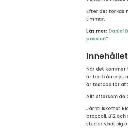
Efter det torkas 
timmar.
Läs mer:
Daniel 
passion”
Innehållet
När det kommer til
är fria från soja
är testade för att
Allt eftersom de 
Järntillskottet Bl
broccoli. B12 oc
studier visat sig