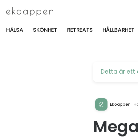
HÄLSA
SKÖNHET
RETREATS
HÅLLBARHET
Detta är et
Ekoappen
H
Megaf