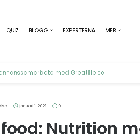
QUIZ
BLOGG
EXPERTERNA
MER
t annonssamarbete med
Greatlife.se
älsa
januari 1, 2021
0
ood: Nutrition 