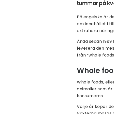
tummar på kval
På engelska är de
om innehållet i t
extrahera närings
Ända sedan 1989 h
leverera den mest
från “whole foods
Whole foo
Whole foods, elle
animalier som är
konsumeras.
Varje år köper de
Växterna mosas oc