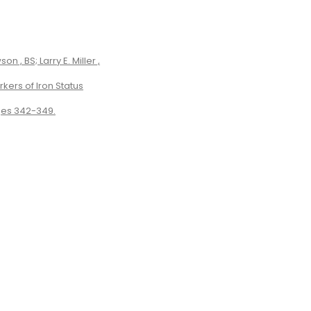
 , BS; Larry E. Miller ,
ers of Iron Status
ges 342-349.