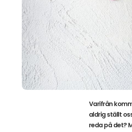
Varifrån komme
aldrig ställt o
reda på det? M