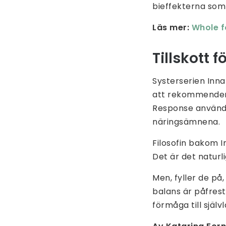
bieffekterna som
Läs mer:
Whole f
Tillskott 
Systerserien Inna
att rekommendera 
Response använde
näringsämnena.
Filosofin bakom I
Det är det naturl
Men, fyller de på
balans är påfrest
förmåga till själ