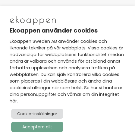
Nytt från Ekoappen
Ekoappen använder cookies
Ekoappen Sweden AB använder cookies och
liknande tekniker på vår webbplats. Vissa cookies är
Jag har tagit del av Ekoappens
nödvändiga för webbplatsens funktionalitet medan
personuppgifts- och
andra är valbara och används för att bland annat
integritetspolicy
och tar gärna del
förbättra upplevelsen och analysera trafiken på
av nyheter, hälsotips och exklusiva
webbplatsen. Du kan själv kontrollera vilka cookies
erbjudanden via min e-post.
som placeras i din webbläsare och ändra dina
cookieinställningar när som helst. Se hur vi hanterar
dina personuppgifter och värnar om din integritet
här
.
Cookie-inställningar
Acceptera allt
Skapad av
Visionmate