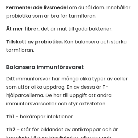
Fermenterade livsmedel
om du tål dem. Innehåller
probiotika som är bra för tarmfloran.
Ät mer fibrer,
det är mat till goda bakterier.
Tillskott av probiotika.
Kan balansera och stärka
tarmfloran.
Balansera immunförsvaret
Ditt immunförsvar har många olika typer av celler
som utför olika uppdrag. En av dessa är T-
hjälparcellerna. De har till uppgift att andra
immunförsvarsceller och styr aktiviteten.
Th1
– bekämpar infektioner
Th2
– står för bildandet av antikroppar och är
kopplade till överkänsligheter, allergier och