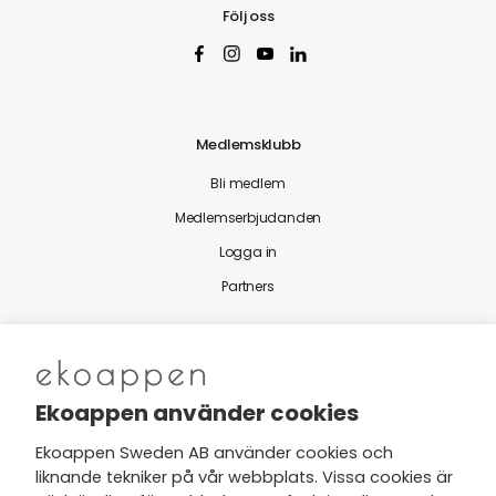
Följ oss
Medlemsklubb
Bli medlem
Medlemserbjudanden
Logga in
Partners
Nytt från Ekoappen
Ekoappen använder cookies
Ekoappen Sweden AB använder cookies och
liknande tekniker på vår webbplats. Vissa cookies är
Jag har tagit del av Ekoappens