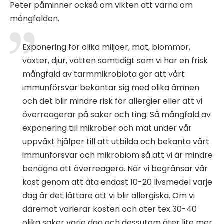
Peter påminner också om vikten att värna om
mångfalden.
Exponering för olika miljöer, mat, blommor,
växter, djur, vatten samtidigt som vi har en frisk
mångfald av tarmmikrobiota gör att vårt
immunförsvar bekantar sig med olika ämnen
och det blir mindre risk för allergier eller att vi
överreagerar på saker och ting. Så mångfald av
exponering till mikrober och mat under vår
uppväxt hjälper till att utbilda och bekanta vårt
immunförsvar och mikrobiom så att vi är mindre
benägna att överreagera. När vi begränsar vår
kost genom att äta endast 10-20 livsmedel varje
dag är det lättare att vi blir allergiska. Om vi
däremot varierar kosten och äter tex 30-40
olika saker varje dag och dessutom äter lite mer