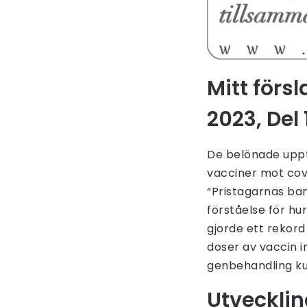
Mitt försl
2023, Del 
De belönade uppt
vacciner mot cov
“Pristagarnas ba
förståelse för h
gjorde ett rekord 
doser av vaccin i
genbehandling kun
Utveckli