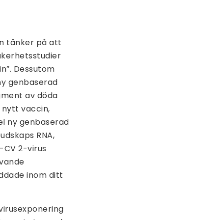
n tänker på att
säkerhetsstudier
cin”. Dessutom
 ny genbaserad
agment av döda
nytt vaccin,
hel ny genbaserad
 budskaps RNA,
s-CV 2-virus
levande
ddade inom ditt
 virusexponering