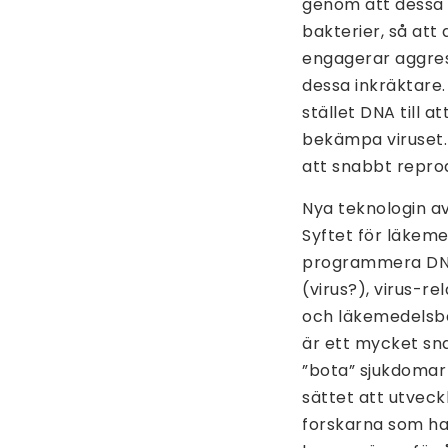
genom att dessa 
bakterier, så att
engagerar aggres
dessa inkräktare
stället DNA till 
bekämpa viruset. 
att snabbt repro
Nya teknologin a
Syftet för läkeme
programmera DNA 
(virus?), virus-r
och läkemedelsbo
är ett mycket sn
”bota” sjukdomar
sättet att utveck
forskarna som ha