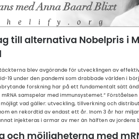
ag till alternativa Nobelpris i 
1
äckterna blev avgörande för utvecklingen av effekt
id-19 under den pandemi som drabbade världen i börj
nbrytande forskning har på ett fundamentalt sätt änd
ur mRNA samspelar med immunsystemet.” Förståelsen
möjligt vad gäller: utveckling, tillverkning och distribu
nom en rekordtid av endast ett år. Inom 3 år har milj
nat injekteras i armar av mer än hälften av jordens 
ng och möjligheterna med m