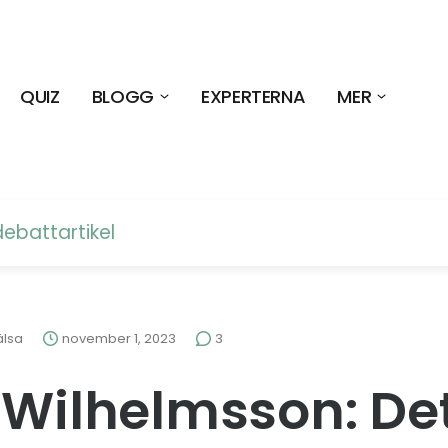
QUIZ
BLOGG
EXPERTERNA
MER
debattartikel
älsa
november 1, 2023
3
 Wilhelmsson: De