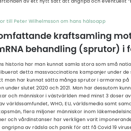
rtionden av ett nytt sätt att angripa och eventuellt 
gor till Peter Wilhelmsson om hans hälsoapp
somfattande kraftsamling mo
RNA behandling (sprutor) i 
ans historia har man kunnat samla stora som små nati
ribuerat detta massvaccinations kampanjer under de 
att man har kunnat sätta många sprutor i armarna på
en under slutet 2020 och 2021. Man har dessutom kun
nskar och människor i västvärlden med minst 3 doser 
av världssamfundet, WHO, EU, världsmedia samt sam
kapsmän, flera miljoner människor inom läkemedelsin
ioner och vårdinstanser har verkligen varit imponerande,
r angripna av rädsla och panik för att få Covid 19 viruse