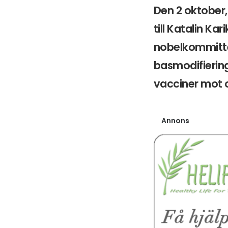
Den 2 oktober, 
till Katalin K
nobelkommitté
basmodifierin
vacciner mot c
Annons