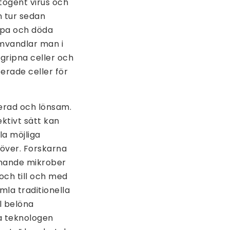
ogent virus och
n tur sedan
ipa och döda
mvandlar man i
ngripna celler och
erade celler för
terad och lönsam.
ktivt sätt kan
a möjliga
möver. Forskarna
mmande mikrober
och till och med
la traditionella
l belöna
a teknologen