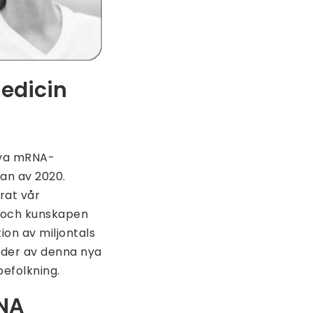
Medicin
iva mRNA-
an av 2020.
rat vår
 och kunskapen
tion av miljontals
arder av denna nya
befolkning.
RNA