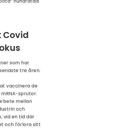
”bota” hundratals
t Covid
fokus
oner som har
senaste tre åren.
nat vaccinera de
av mRNA-sprutor.
arbete mellan
dustrin och
 vid en tid där
t och förlora sitt