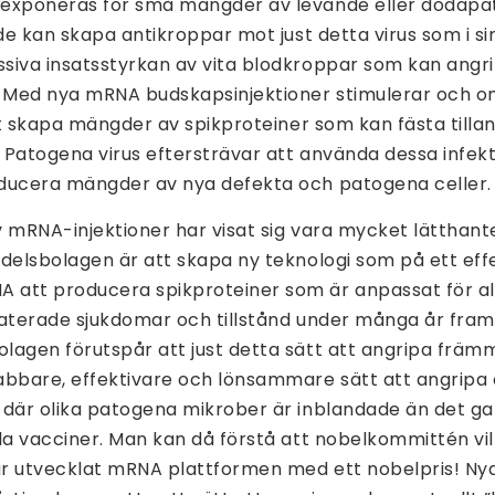
exponeras för små mängder av levande eller dödapat
 de kan skapa antikroppar mot just detta virus som i si
siva insatsstyrkan av vita blodkroppar som kan angr
. Med nya mRNA budskapsinjektioner stimulerar och o
att skapa mängder av spikproteiner som kan fästa tilla
Patogena virus eftersträvar att använda dessa infekt
ducera mängder av nya defekta och patogena celler.
v mRNA-injektioner har visat sig vara mycket lätthan
delsbolagen är att skapa ny teknologi som på ett effe
att producera spikproteiner som är anpassat för all
elaterade sjukdomar och tillstånd under många år fra
lagen förutspår att just detta sätt att angripa frä
abbare, effektivare och lönsammare sätt att angripa 
 där olika patogena mikrober är inblandade än det gam
la vacciner. Man kan då förstå att nobelkommittén vil
r utvecklat mRNA plattformen med ett nobelpris! Ny