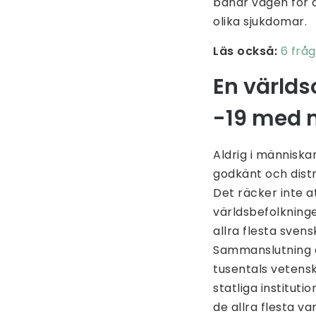
banar vägen för å
olika sjukdomar.
Läs också:
6 frå
En värld
-19 med m
Aldrig i människ
godkänt och dist
Det räcker inte 
världsbefolkning
allra flesta sve
Sammanslutning 
tusentals vetens
statliga institut
de allra flesta va