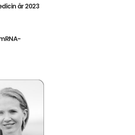
edicin år 2023
a mRNA-