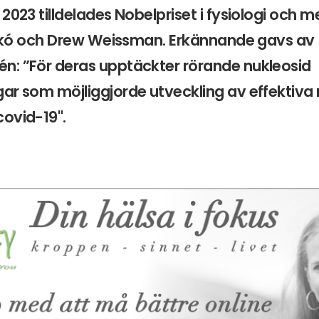
2023 tilldelades Nobelpriset i fysiologi och m
arikó och Drew Weissman. Erkännande gavs av
n: ”För deras upptäckter rörande nukleosid
gar som möjliggjorde utveckling av effektiv
ovid-19".