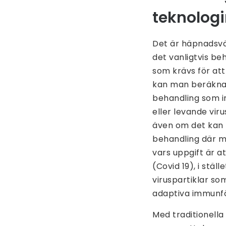
teknolog
Det är häpnadsvä
det vanligtvis be
som krävs för att
kan man beräkna 
behandling som i
eller levande vir
även om det kan 
behandling där ma
vars uppgift är a
(Covid 19), i stäl
viruspartiklar s
adaptiva immunfö
Med traditionell