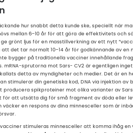
in
ckande hur snabbt detta kunde ske, speciellt när ma
hövs mellan 6–10 år för att göra de effektivitets och 
 ge grönt ljus för en masstillverkning av ett nytt ”vac
att det tar normalt 10–14 år för godkännande av en
nte bygger på traditionella vacciner innehållande fr
us. mRNA-sprutorna mot Sars- CV2 är egentligen inget 
kallats detta av myndigheter och medier. Det är en 
n stimulerar din genetiska kod, DNA via injektion av
tt producera spikproteiner mot olika varianter av Sar
let för att utsätta dig för små fragment av döda eller 
om väcker en respons av dina minnesceller som är inbä
rsvar.
a vacciner stimuleras minnesceller att komma ihåg en