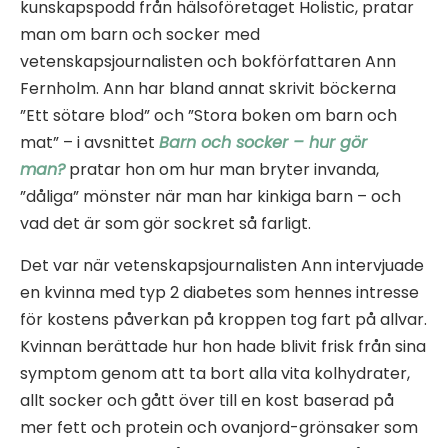
kunskapspodd från hälsoföretaget Holistic, pratar
man om barn och socker med
vetenskapsjournalisten och bokförfattaren Ann
Fernholm. Ann har bland annat skrivit böckerna
”Ett sötare blod” och ”Stora boken om barn och
mat” – i avsnittet
Barn och socker – hur gör
man?
pratar hon om hur man bryter invanda,
”dåliga” mönster när man har kinkiga barn – och
vad det är som gör sockret så farligt.
Det var när vetenskapsjournalisten Ann intervjuade
en kvinna med typ 2 diabetes som hennes intresse
för kostens påverkan på kroppen tog fart på allvar.
Kvinnan berättade hur hon hade blivit frisk från sina
symptom genom att ta bort alla vita kolhydrater,
allt socker och gått över till en kost baserad på
mer fett och protein och ovanjord-grönsaker som