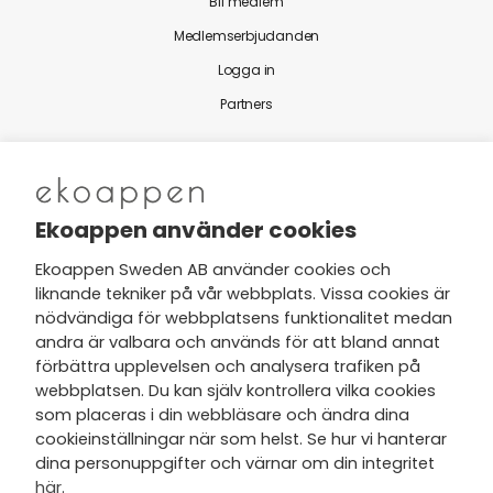
Bli medlem
Medlemserbjudanden
Logga in
Partners
Nytt från Ekoappen
Ekoappen använder cookies
Ekoappen Sweden AB använder cookies och
liknande tekniker på vår webbplats. Vissa cookies är
Jag har tagit del av Ekoappens
nödvändiga för webbplatsens funktionalitet medan
personuppgifts- och
andra är valbara och används för att bland annat
integritetspolicy
och tar gärna del
förbättra upplevelsen och analysera trafiken på
av nyheter, hälsotips och exklusiva
webbplatsen. Du kan själv kontrollera vilka cookies
erbjudanden via min e-post.
som placeras i din webbläsare och ändra dina
cookieinställningar när som helst. Se hur vi hanterar
dina personuppgifter och värnar om din integritet
här
.