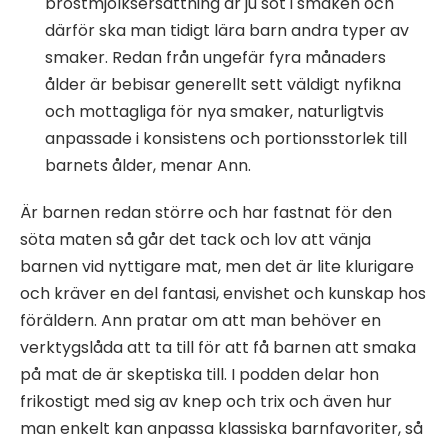
bröstmjölksersättning är ju söt i smaken och
därför ska man tidigt lära barn andra typer av
smaker. Redan från ungefär fyra månaders
ålder är bebisar generellt sett väldigt nyfikna
och mottagliga för nya smaker, naturligtvis
anpassade i konsistens och portionsstorlek till
barnets ålder, menar Ann.
Är barnen redan större och har fastnat för den
söta maten så går det tack och lov att vänja
barnen vid nyttigare mat, men det är lite klurigare
och kräver en del fantasi, envishet och kunskap hos
föräldern. Ann pratar om att man behöver en
verktygslåda att ta till för att få barnen att smaka
på mat de är skeptiska till. I podden delar hon
frikostigt med sig av knep och trix och även hur
man enkelt kan anpassa klassiska barnfavoriter, så