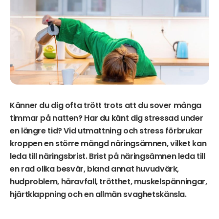
Känner du dig ofta trött trots att du sover många
timmar på natten? Har du känt dig stressad under
en längre tid? Vid utmattning och stress förbrukar
kroppen en större mängd näringsämnen, vilket kan
leda till näringsbrist. Brist på näringsämnen leda till
en rad olika besvär, bland annat huvudvärk,
hudproblem, håravfall, trötthet, muskelspänningar,
hjärtklappning och en allmän svaghetskänsla.