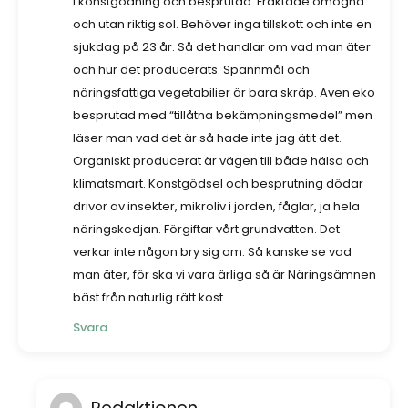
i konstgödning och besprutad. Fraktade omogna
och utan riktig sol. Behöver inga tillskott och inte en
sjukdag på 23 år. Så det handlar om vad man äter
och hur det producerats. Spannmål och
näringsfattiga vegetabilier är bara skräp. Även eko
besprutad med “tillåtna bekämpningsmedel” men
läser man vad det är så hade inte jag ätit det.
Organiskt producerat är vägen till både hälsa och
klimatsmart. Konstgödsel och besprutning dödar
drivor av insekter, mikroliv i jorden, fåglar, ja hela
näringskedjan. Förgiftar vårt grundvatten. Det
verkar inte någon bry sig om. Så kanske se vad
man äter, för ska vi vara ärliga så är Näringsämnen
bäst från naturlig rätt kost.
Svara