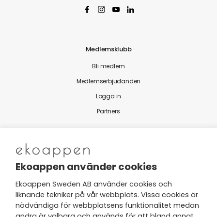
Medlemsklubb
Bli medlem
Medlemserbjudanden
Logga in
Partners
Nytt från Ekoappen
Ekoappen använder cookies
Ekoappen Sweden AB använder cookies och
liknande tekniker på vår webbplats. Vissa cookies är
Jag har tagit del av Ekoappens
nödvändiga för webbplatsens funktionalitet medan
personuppgifts- och
andra är valbara och används för att bland annat