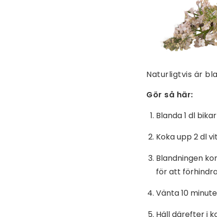
Naturligtvis är bl
Gör så här:
Blanda 1 dl bika
Koka upp 2 dl vi
Blandningen kom
för att förhind
Vänta 10 minute
Häll därefter i 