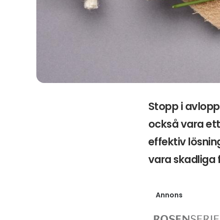
Stopp i avlopp
också vara ett
effektiv lösni
vara skadliga 
Annons