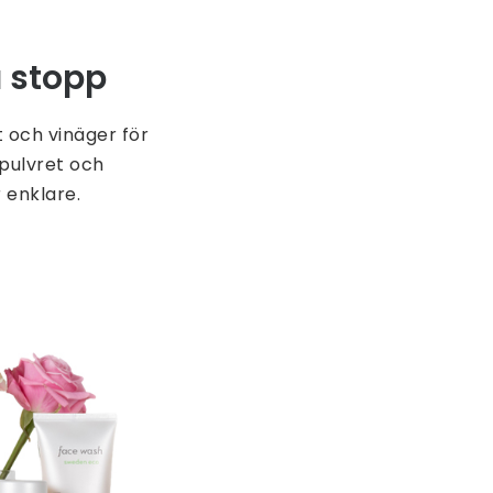
a stopp
t och vinäger för
pulvret och
r enklare.