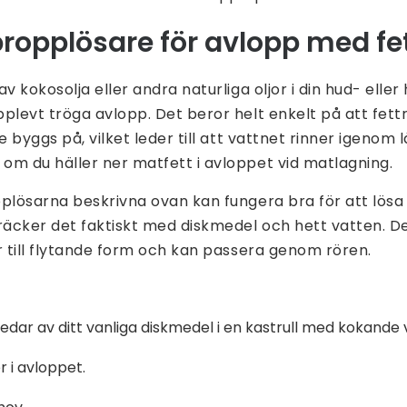
propplösare för avlopp med f
v kokosolja eller andra naturliga oljor i din hud- eller
plevt tröga avlopp. Det beror helt enkelt på att fett
de byggs på, vilket leder till att vattnet rinner igeno
om du häller ner matfett i avloppet vid matlagning.
plösarna beskrivna ovan kan fungera bra för att lösa
räcker det faktiskt med diskmedel och hett vatten. D
r till flytande form och kan passera genom rören.
edar av ditt vanliga diskmedel i en kastrull med kokande
er i avloppet.