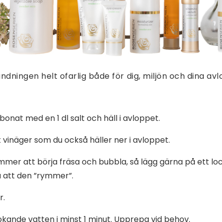
andningen helt ofarlig både för dig, miljön och dina av
rbonat med en 1 dl salt och häll i avloppet.
t vinäger som du också häller ner i avloppet.
mer att börja fräsa och bubbla, så lägg gärna på ett loc
ra att den ”rymmer”.
r.
kokande vatten i minst 1 minut. Upprepa vid behov.