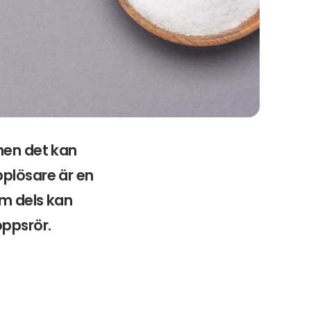
 men det kan
pplösare är en
om dels kan
oppsrör.