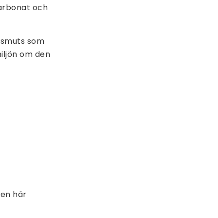
karbonat och
n smuts som
iljön om den
den här