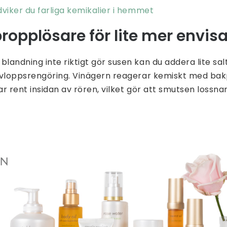
dviker du farliga kemikalier i hemmet
propplösare för lite mer envis
andning inte riktigt gör susen kan du addera lite sal
avloppsrengöring. Vinägern reagerar kemiskt med bak
r rent insidan av rören, vilket gör att smutsen lossna