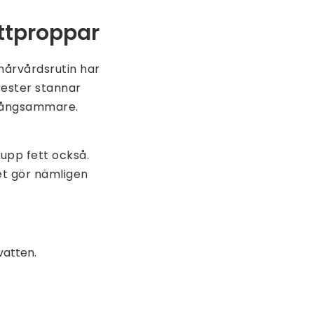
ettproppar
 hårvårdsrutin har
rester stannar
m långsammare.
 upp fett också.
et gör nämligen
 vatten.