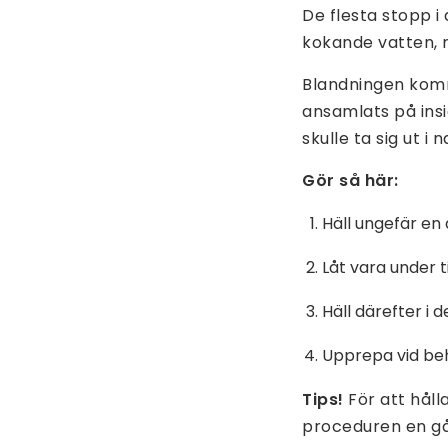
De flesta stopp i
kokande vatten, 
Blandningen komm
ansamlats på ins
skulle ta sig ut i
Gör så här:
Häll ungefär en 
Låt vara under 
Häll därefter i 
Upprepa vid beh
Tips!
För att håll
proceduren en gå