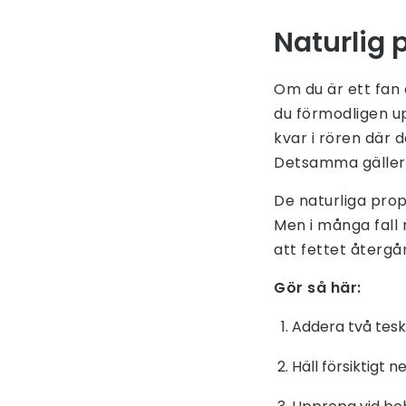
Naturlig 
Om du är ett fan a
du förmodligen up
kvar i rören där 
Detsamma gäller 
De naturliga prop
Men i många fall 
att fettet återgå
Gör så här:
Addera två tesk
Häll försiktigt n