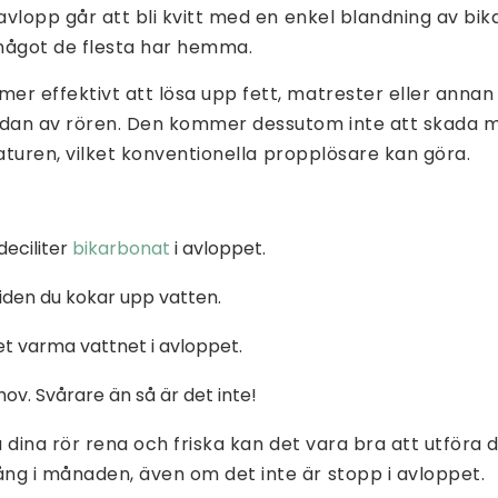
 avlopp går att bli kvitt med en enkel blandning av bi
något de flesta har hemma.
er effektivt att lösa upp fett, matrester eller anna
idan av rören. Den kommer dessutom inte att skada m
 naturen, vilket konventionella propplösare kan göra.
deciliter
bikarbonat
i avloppet.
tiden du kokar upp vatten.
det varma vattnet i avloppet.
ov. Svårare än så är det inte!
a dina rör rena och friska kan det vara bra att utföra 
ng i månaden, även om det inte är stopp i avloppet.