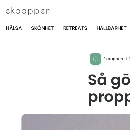
HÄLSA
SKÖNHET
RETREATS
HÅLLBARHET
Ekoappen
Hå
Så gö
prop