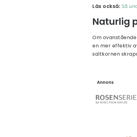
Läs också:
Så un
Naturlig 
Om ovanstående bl
en mer effektiv 
saltkornen skrapa
Annons