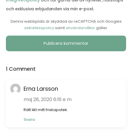
integritetspolicy
och tar gärna del av nyheter, hälsotips
och exklusiva erbjudanden via min e-post.
Denna webbplats är skyddad av reCAPTCHA och Googles
sekretesspolicy
samt
användarvillkor
gäller.
Alternative:
1 Comment
Erna Larsson
maj 28, 2020 6:16 e m
Rätt likt mitt friskapotek.
Svara