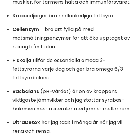
muskler, för tarmens hälsa och immunförsvaret.
Kokosolja
ger bra mellankedjiga fettsyror.
Cellenzym
– bra att fylla på med
matsmältningsenzymer för att öka upptaget av
näring från födan.
Fiskolja
tillför de essentiella omega 3-
fettsyrorna varje dag och ger bra omega 6/3
fettsyrebalans.
Basbalans
(pH-värdet) är en av kroppens
viktigaste jämnvikter och jag stöttar syrabas-
balansen med mineraler med jämna mellanrum.
UltraDetox
har jag tagit i många år när jag vill
rena och rensa.