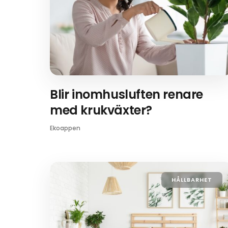
Blir inomhusluften renare
med krukväxter?
Ekoappen
HÅLLBARHET