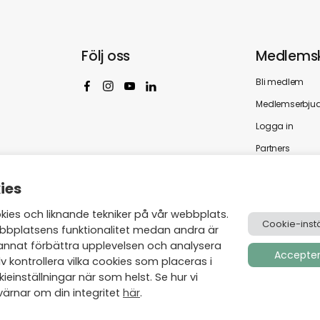
Följ oss
Medlems
Bli medlem
Medlemserbju
Logga in
Partners
ies
es och liknande tekniker på vår webbplats.
Cookie-instä
bbplatsens funktionalitet medan andra är
annat förbättra upplevelsen och analysera
Acceptera
v kontrollera vilka cookies som placeras i
einställningar när som helst. Se hur vi
ärnar om din integritet
här
.
Skapad av
Visionmate