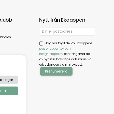
klubb
Nytt från Ekoappen
danden
Jag har tagit del av Ekoappens
personuppgifts- och
integritetspolicy
och tar gärna del
av nyheter, hälsotips och exklusiva
erbjudanden via min e-post.
llningar
 allt