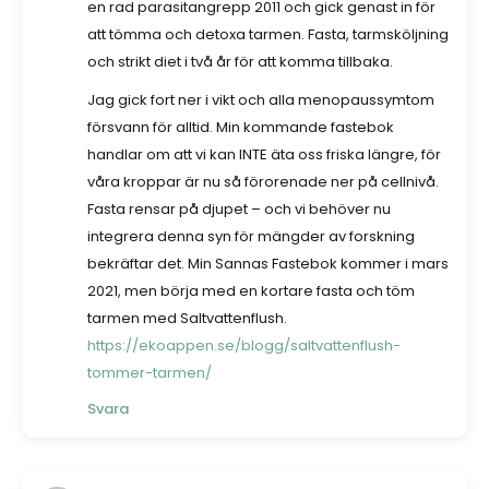
en rad parasitangrepp 2011 och gick genast in för
att tömma och detoxa tarmen. Fasta, tarmsköljning
och strikt diet i två år för att komma tillbaka.
Jag gick fort ner i vikt och alla menopaussymtom
försvann för alltid. Min kommande fastebok
handlar om att vi kan INTE äta oss friska längre, för
våra kroppar är nu så förorenade ner på cellnivå.
Fasta rensar på djupet – och vi behöver nu
integrera denna syn för mängder av forskning
bekräftar det. Min Sannas Fastebok kommer i mars
2021, men börja med en kortare fasta och töm
tarmen med Saltvattenflush.
https://ekoappen.se/blogg/saltvattenflush-
tommer-tarmen/
Svara