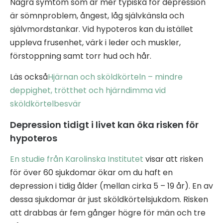
Några symtom som är mer typiska för depression
är sömnproblem, ångest, låg självkänsla och
självmordstankar. Vid hypoteros kan du istället
uppleva frusenhet, värk i leder och muskler,
förstoppning samt torr hud och hår.
Läs också
Hjärnan och sköldkörteln – mindre
deppighet, trötthet och hjärndimma vid
sköldkörtelbesvär
Depression tidigt i livet kan öka risken för
hypoteros
En studie från Karolinska Institutet
visar att risken
för över 60 sjukdomar ökar om du haft en
depression i tidig ålder (mellan cirka 5 – 19 år). En av
dessa sjukdomar är just sköldkörtelsjukdom. Risken
att drabbas är fem gånger högre för män och tre