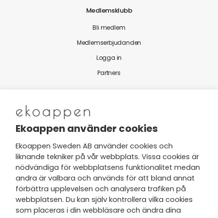
Medlemsklubb
Bli medlem
Medlemserbjudanden
Logga in
Partners
Nytt från Ekoappen
Ekoappen använder cookies
Ekoappen Sweden AB använder cookies och
liknande tekniker på vår webbplats. Vissa cookies är
Jag har tagit del av Ekoappens
nödvändiga för webbplatsens funktionalitet medan
personuppgifts- och
andra är valbara och används för att bland annat
integritetspolicy
och tar gärna del
förbättra upplevelsen och analysera trafiken på
av nyheter, hälsotips och exklusiva
webbplatsen. Du kan själv kontrollera vilka cookies
erbjudanden via min e-post.
som placeras i din webbläsare och ändra dina