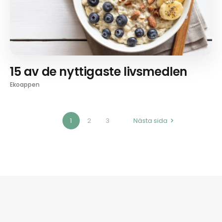
15 av de nyttigaste livsmedlen
Ekoappen
1
2
3
Nästa sida