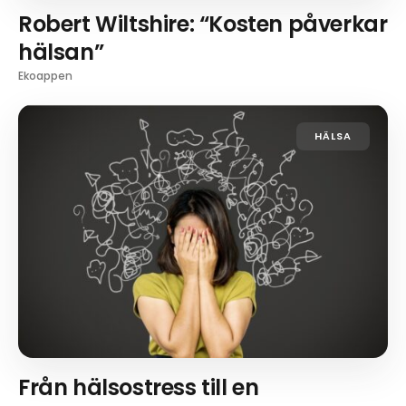
Robert Wiltshire: “Kosten påverkar
hälsan”
Ekoappen
HÄLSA
Från hälsostress till en