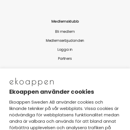
Medlemsklubb
Bli medlem
Medlemserbjudanden
Logga in
Partners
Nytt från Ekoappen
Ekoappen använder cookies
Ekoappen Sweden AB använder cookies och
liknande tekniker på vår webbplats. Vissa cookies är
Jag har tagit del av Ekoappens
nödvändiga för webbplatsens funktionalitet medan
personuppgifts- och
andra är valbara och används för att bland annat
integritetspolicy
och tar gärna del
förbättra upplevelsen och analysera trafiken på
av nyheter, hälsotips och exklusiva