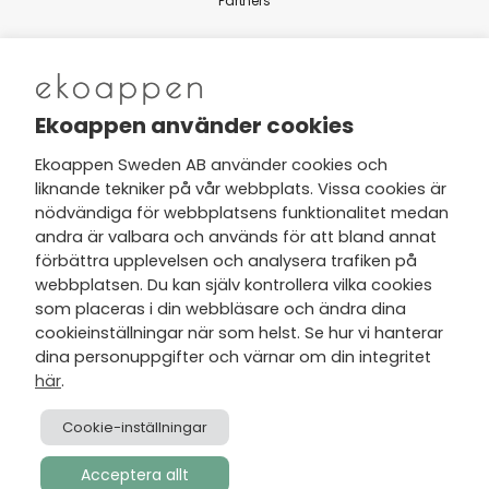
Partners
Nytt från Ekoappen
Ekoappen använder cookies
Ekoappen Sweden AB använder cookies och
liknande tekniker på vår webbplats. Vissa cookies är
Jag har tagit del av Ekoappens
nödvändiga för webbplatsens funktionalitet medan
personuppgifts- och
andra är valbara och används för att bland annat
integritetspolicy
och tar gärna del
förbättra upplevelsen och analysera trafiken på
av nyheter, hälsotips och exklusiva
webbplatsen. Du kan själv kontrollera vilka cookies
erbjudanden via min e-post.
som placeras i din webbläsare och ändra dina
cookieinställningar när som helst. Se hur vi hanterar
dina personuppgifter och värnar om din integritet
här
.
Cookie-inställningar
Acceptera allt
Skapad av
Visionmate