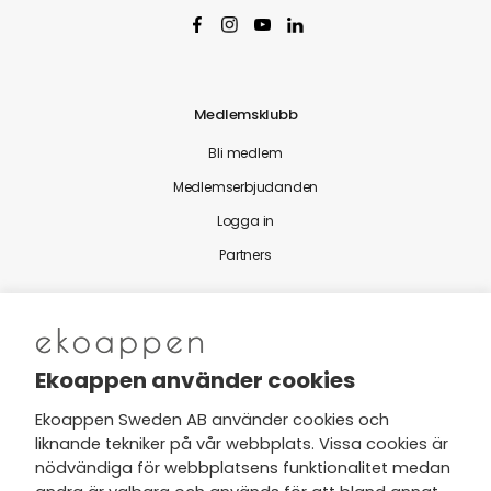
Medlemsklubb
Bli medlem
Medlemserbjudanden
Logga in
Partners
Nytt från Ekoappen
Ekoappen använder cookies
Ekoappen Sweden AB använder cookies och
liknande tekniker på vår webbplats. Vissa cookies är
Jag har tagit del av Ekoappens
nödvändiga för webbplatsens funktionalitet medan
personuppgifts- och