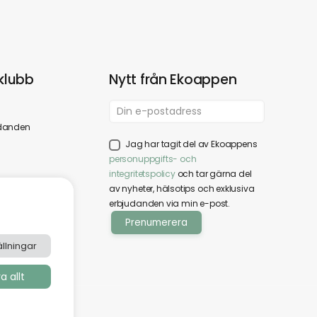
klubb
Nytt från Ekoappen
danden
Jag har tagit del av Ekoappens
personuppgifts- och
integritetspolicy
och tar gärna del
av nyheter, hälsotips och exklusiva
erbjudanden via min e-post.
llningar
 allt