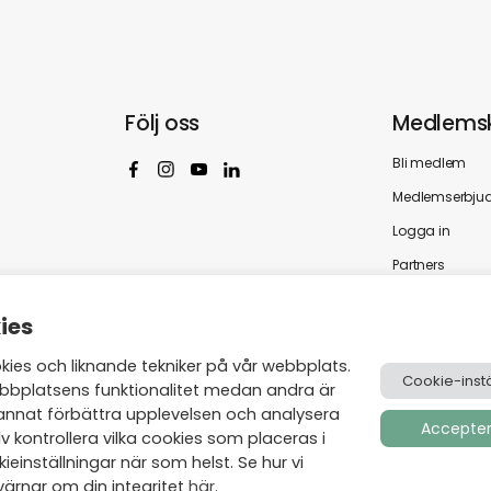
Följ oss
Medlems
Bli medlem
Medlemserbju
Logga in
Partners
ies
es och liknande tekniker på vår webbplats.
Cookie-instä
bbplatsens funktionalitet medan andra är
annat förbättra upplevelsen och analysera
Acceptera
v kontrollera vilka cookies som placeras i
einställningar när som helst. Se hur vi
ärnar om din integritet
här
.
Skapad av
Visionmate